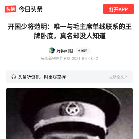
打开APP
开国少将范明：唯一与毛主席单线联系的王
牌卧底，真名却没人知道
万物可聊
关注
头条新锐创作者
  2021-9-6 08:42
头条听资讯，时事尽掌握
去听全文