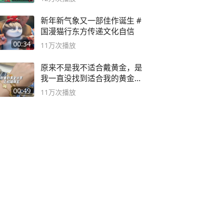
新年新气象又一部佳作诞生 #
国漫猫行东方传递文化自信
00:34
11万
次播放
原来不是我不适合戴黄金，是
我一直没找到适合我的黄金
😭
00:49
11万
次播放