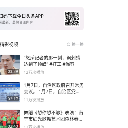
扫码下载今日头条APP
看最新、最热资讯内容
精彩视频
换一换
“怒斥记者的那一刻，讽刺感
达到了顶峰” #打工 #混剪
03:39
12万
次播放
1月7日，自治区政府召开常务
会议。 1月7日，自治区党委
副书记
02:17
11万
次播放
舞蹈《想你想不够》表演：南
宁市红光歌舞艺术团森林春红
舞蹈队。
02:40
12万
次播放