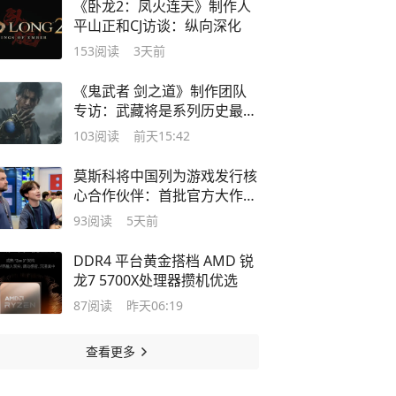
《卧龙2：凤火连天》制作人
平山正和CJ访谈：纵向深化
153
阅读
3天前
《鬼武者 剑之道》制作团队
专访：武藏将是系列历史最出
色的主角
103
阅读
前天15:42
莫斯科将中国列为游戏发行核
心合作伙伴：首批官方大作年
内登陆
93
阅读
5天前
DDR4 平台黄金搭档 AMD 锐
龙7 5700X处理器攒机优选
87
阅读
昨天06:19
查看更多