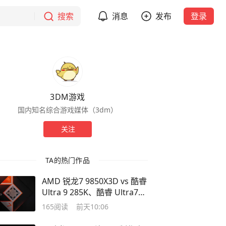
搜索
消息
发布
登录
3DM游戏
国内知名综合游戏媒体（3dm）
关注
TA的热门作品
AMD 锐龙7 9850X3D vs 酷睿
Ultra 9 285K、酷睿 Ultra7
270K
165
阅读
前天10:06