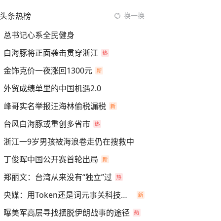
头条热榜
换一换
总书记心系全民健身
白海豚将正面袭击贯穿浙江
金饰克价一夜涨回1300元
外贸成绩单里的中国机遇2.0
峰哥实名举报汪海林偷税漏税
台风白海豚或重创多省市
浙江一9岁男孩被海浪卷走仍在搜救中
丁俊晖中国公开赛首轮出局
郑丽文：台湾从来没有“独立”过
央媒：用Token还是词元事关科技话语权
曝美军高层寻找摆脱伊朗战事的途径