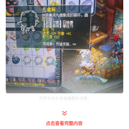
打开今日头条查看图片详情
现在老烟花区里的宝宝装备价格是越来越便宜
了。记得以前50伤害左右的至少都是500万，
点击查看完整内容