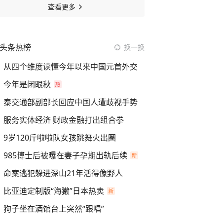
查看更多
头条热榜
换一换
从四个维度读懂今年以来中国元首外交
今年是闭眼秋
泰交通部副部长回应中国人遭歧视手势
服务实体经济 财政金融打出组合拳
9岁120斤啦啦队女孩跳舞火出圈
985博士后被曝在妻子孕期出轨后续
命案逃犯躲进深山21年活得像野人
比亚迪定制版“海獭”日本热卖
狗子坐在酒馆台上突然“跟唱”