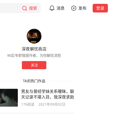
搜索
消息
发布
登录
深夜解忧商店
90后专职情感作者，为你解忧消愁
关注
TA的热门作品
男友与曾经学妹关系暧昧，聊
天记录不堪入目，我深夜求助
176
阅读
2021年09月02日