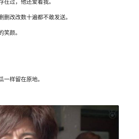
存在过，他还爱着我。
删删改改数十遍都不敢发送。
的笑颜。
瓜一样留在原地。