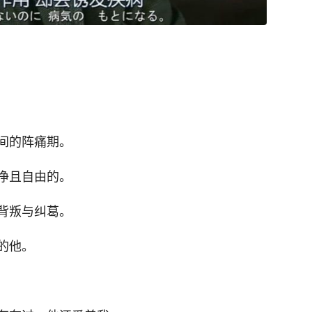
间的阵痛期。
净且自由的。
背叛与纠葛。
的他。