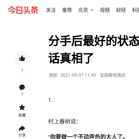
关注
推荐
北京
视频
财经
科
分手后最好的状
话真相了
1
2021-09-07 11:49
·
深夜解忧商店
原创
1
1.
收藏
村上春树说：
分享
“
你要做一个不动声色的大人了。