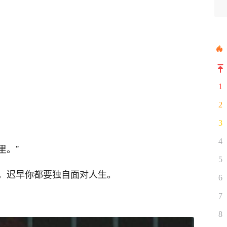
1
2
3
4
里。”
5
，迟早你都要独自面对人生。
6
7
8