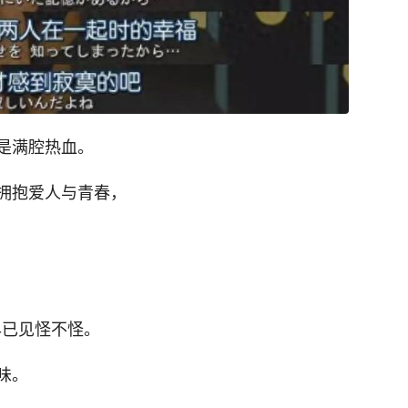
是满腔热血。
拥抱爱人与青春，
常早已见怪不怪。
味。