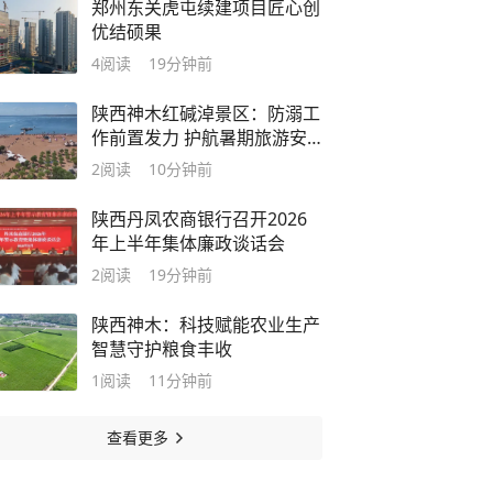
郑州东关虎屯续建项目匠心创
优结硕果
4
阅读
19分钟前
陕西神木红碱淖景区：防溺工
作前置发力 护航暑期旅游安
全
2
阅读
10分钟前
陕西丹凤农商银行召开2026
年上半年集体廉政谈话会
2
阅读
19分钟前
陕西神木：科技赋能农业生产
智慧守护粮食丰收
1
阅读
11分钟前
查看更多