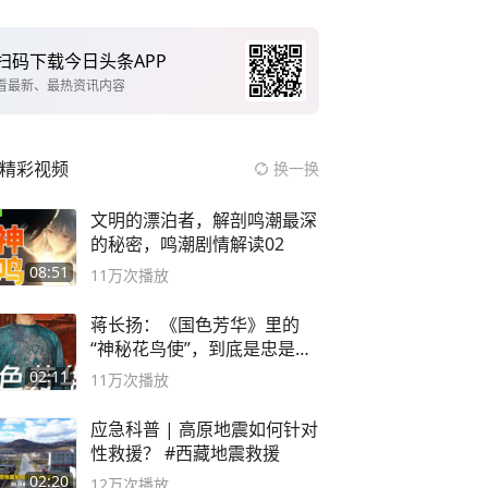
扫码下载今日头条APP
看最新、最热资讯内容
精彩视频
换一换
文明的漂泊者，解剖鸣潮最深
的秘密，鸣潮剧情解读02
08:51
11万
次播放
蒋长扬：《国色芳华》里的
“神秘花鸟使”，到底是忠是
奸？
02:11
11万
次播放
应急科普 | 高原地震如何针对
性救援？ #西藏地震救援
02:20
12万
次播放