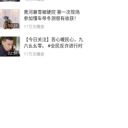
黑河暴雪被硬控 第一次现场
参加懂车帝冬测很有收获！
10:21
11万
次播放
【今日关注】吾心暖民心，九
六幺幺零。 #全民反诈进行时
02:51
11万
次播放