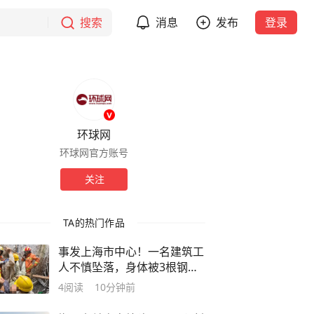
搜索
消息
发布
登录
环球网
环球网官方账号
关注
TA的热门作品
事发上海市中心！一名建筑工
人不慎坠落，身体被3根钢筋
刺穿，无法移动……
4
阅读
10分钟前