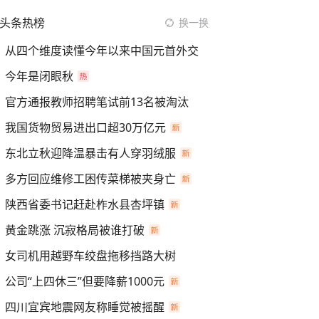
头条热榜
换一换
从四个维度读懂今年以来中国元首外交
今年是闭眼秋
官方通报教师招聘笔试前13名被淘汰
我国货物贸易进出口超30万亿元
东北立秋迎降温暴击有人穿羽绒服
多方回应维修工困传菜梯被夹身亡
陕西省委书记赶赴柞水县杏坪镇
黄金跳涨 沉寂格局被谁打破
女司机用越野车绞盘拖移挡路大树
公司“上四休三”但要降薪1000元
四川宜宾地震网友称睡觉被摇醒