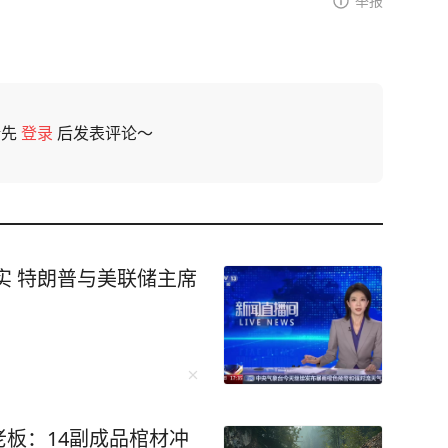
举报
请先
登录
后发表评论～
实 特朗普与美联储主席
板：14副成品棺材冲