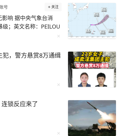
账号
关注
无影响 据中央气象台消
级；英文名称：PEILOU
澳门常见的候鸟）已于8月
其中心距离关岛塞班北偏
、东经143.4度，中心附近
主犯，警方悬赏8万通缉
/小时），中心最低气压为9
公里。预计“琵鹭”将以每小
速移动，强度缓慢增强，未
枚！连锁反应来了