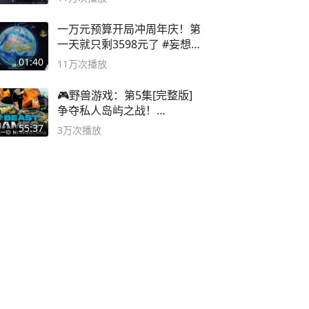
一万元预算开局冲周年庆！第
一天就只剩3598元了 #妄想山
海
01:40
11万
次播放
🎮野兽游戏：第5集[完整版]
争夺私人岛屿之战！
#MrBeastChina
55:37
3万
次播放