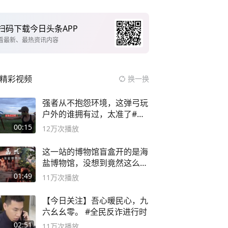
扫码下载今日头条APP
看最新、最热资讯内容
精彩视频
换一换
强者从不抱怨环境，这弹弓玩
户外的谁拥有过，太准了#弹
弓#户外
00:15
12万
次播放
这一站的博物馆盲盒开的是海
盐博物馆，没想到竟然这么好
逛！
01:49
11万
次播放
【今日关注】吾心暖民心，九
六幺幺零。 #全民反诈进行时
02:51
11万
次播放