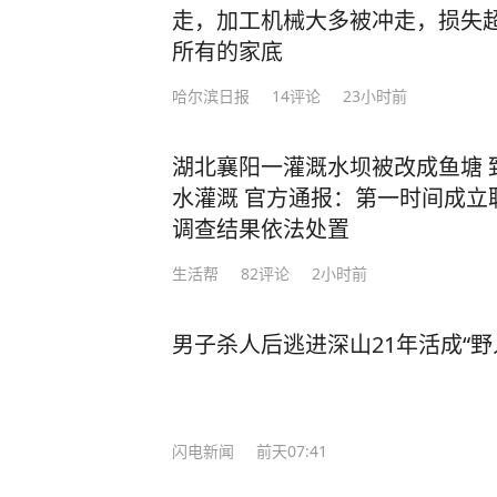
走，加工机械大多被冲走，损失超
所有的家底
哈尔滨日报
14
评论
23小时前
湖北襄阳一灌溉水坝被改成鱼塘 
水灌溉 官方通报：第一时间成立
调查结果依法处置
生活帮
82
评论
2小时前
男子杀人后逃进深山21年活成“野
闪电新闻
前天07:41