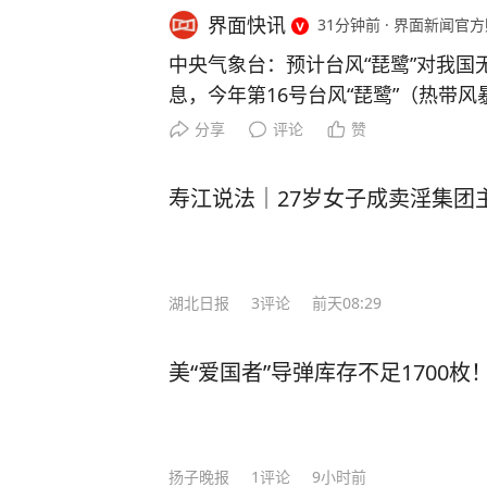
界面快讯
31分钟前
·
界面新闻官方
中央气象台：预计台风“琵鹭”对我国
息，今年第16号台风“琵鹭”（热带风暴
名字来源：中国澳门名称意义：一种
分享
评论
赞
9日在西北太平洋洋面上生成。17时
西方向约700公里，就是北纬21.1度
寿江说法｜27岁女子成卖淫集团
最大风力有8级18米/秒（约65公里
98百帕，七级风圈半径为150至200
时25至30公里的速度向偏东方向快
湖北日报
3
评论
前天08:29
来“琵鹭”对我国无影响。
美“爱国者”导弹库存不足1700
扬子晚报
1
评论
9小时前