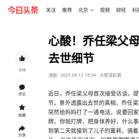
关注
推荐
北京
视频
财经
科
心酸！乔任梁父
去世细节
510
2021-09-12 18:54
·
大佬深扒君
原创
近日，乔任梁父母首次接受访谈，提
评论
节，意外透露出去世的真相，乔任梁
突然给妈妈打了一通电话，说要回家
收藏
牌，你就打牌，把身体养好，什么事
到第二天就接到了儿子的噩耗，骑着
分享