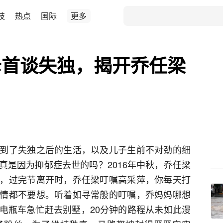
技
热点
国际
更多
母首谈失独，揭开乔任梁
到了失独之后的生活，以及儿子生前不对劲的细
真是因为抑郁症去世的吗？2016年中秋，乔任梁
，过完节离开时，乔任梁叮嘱高采萍，你每天打
情都不要想。听着如寻常般的叮嘱，乔妈妈哪想
电瓶车急忙赶去别墅，20分钟的路程从未如此漫