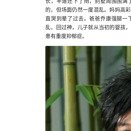
长，半道还下了雨，别墅周围围满
的，但场面仍然一度混乱。妈妈高彩
直哭到晕了过去。爸爸乔康强腿一
乱，回过神，儿子就从当初的婴孩，
患有重度抑郁症。