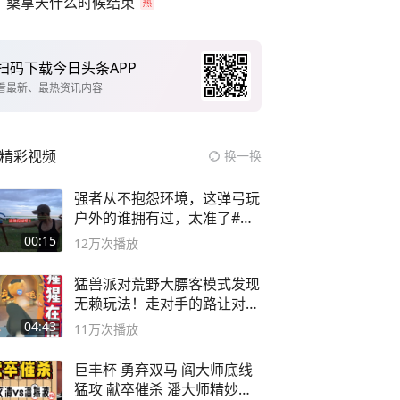
桑拿天什么时候结束
扫码下载今日头条APP
看最新、最热资讯内容
精彩视频
换一换
强者从不抱怨环境，这弹弓玩
户外的谁拥有过，太准了#弹
弓#户外
00:15
12万
次播放
猛兽派对荒野大膘客模式发现
无赖玩法！走对手的路让对手
无路可走
04:43
11万
次播放
巨丰杯 勇弃双马 阎大师底线
猛攻 献卒催杀 潘大师精妙入