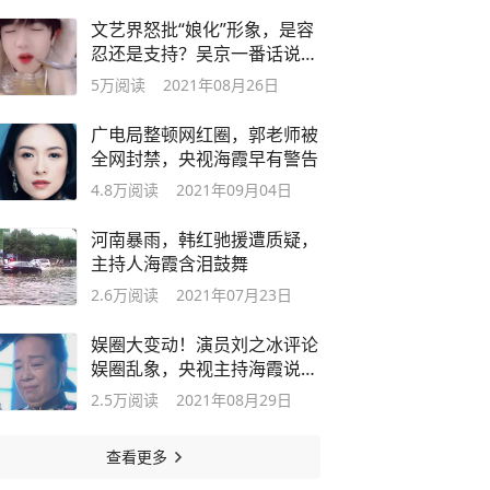
文艺界怒批“娘化”形象，是容
忍还是支持？吴京一番话说得
好
5万
阅读
2021年08月26日
广电局整顿网红圈，郭老师被
全网封禁，央视海霞早有警告
4.8万
阅读
2021年09月04日
河南暴雨，韩红驰援遭质疑，
主持人海霞含泪鼓舞
2.6万
阅读
2021年07月23日
娱圈大变动！演员刘之冰评论
娱圈乱象，央视主持海霞说得
好
2.5万
阅读
2021年08月29日
查看更多