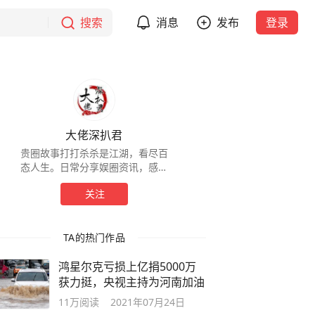
搜索
消息
发布
登录
大佬深扒君
贵圈故事打打杀杀是江湖，看尽百
态人生。日常分享娱圈资讯，感谢
关注。
关注
TA的热门作品
鸿星尔克亏损上亿捐5000万
获力挺，央视主持为河南加油
11万
阅读
2021年07月24日