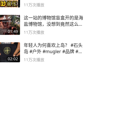
局
07:57
11万
次播放
这一站的博物馆盲盒开的是海
盐博物馆，没想到竟然这么好
逛！
01:49
11万
次播放
年轻人为何喜欢上岛？ #石头
岛 #户外 #mugler #品牌 #足
球流氓
02:02
11万
次播放