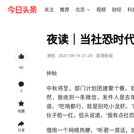
关注
推荐
北京
视频
财经
科
夜读｜当社恐时代
2021-09-16 21:24
·
澎湃新闻
原创
60
仲秋
中秋将至，部门计划团建聚个餐。
5
然，我收到一条微信，发件人是去年
道，“吃啥都行，就是别吃小龙虾。
收藏
伙子脸一红，低头说道，“我有点社恐
借用一个网络热梗，“听君一席话，
分享