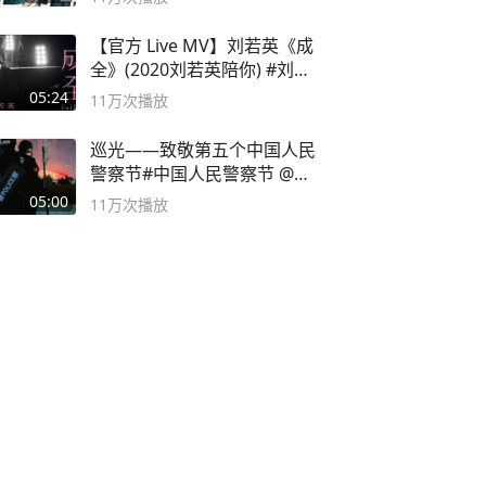
【官方 Live MV】刘若英《成
全》(2020刘若英陪你) #刘若
英 #成全
05:24
11万
次播放
巡光——致敬第五个中国人民
警察节#中国人民警察节 @抖
音小助手
05:00
11万
次播放