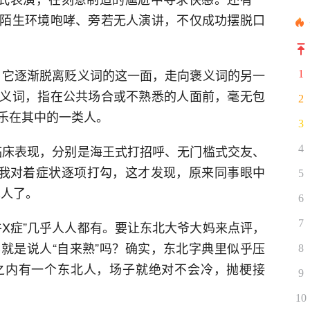
陌生环境咆哮、旁若无人演讲，不仅成功摆脱口
用，它逐渐脱离贬义词的这一面，走向褒义词的另一
1
义词，指在公共场合或不熟悉的人面前，毫无包
2
乐在其中的一类人。
3
大临床表现，分别是海王式打招呼、无门槛式交友、
4
我对着症状逐项打勾，这才发现，原来同事眼中
5
本人了。
6
7
牛X症”几乎人人都有。要让东北大爷大妈来点评，
就是说人“自来熟”吗？确实，东北字典里似乎压
8
之内有一个东北人，场子就绝对不会冷，抛梗接
9
10