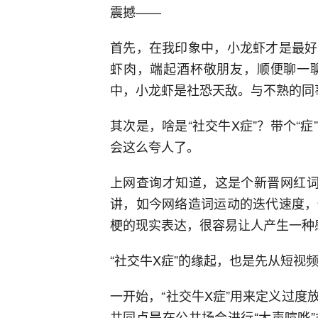
震撼——
首先，在我印象中，小龙虾才是最好
虾肉，端起酒杯敬朋友，顺便聊一
中，小龙虾是社恐天敌。与不熟的同
其次是，啥是“社交牛X症”？带个“
会这么夸人了。
上网查询才知道，这是个新晋网红词
讲，如今网络造词运动的迭代速度，
梗的现实表达，很容易让人产生一种
“社交牛X症”的缘起，也是先从短视
一开始，“社交牛X症”用来定义过
共同点是在公共场合进行“大声喧哗