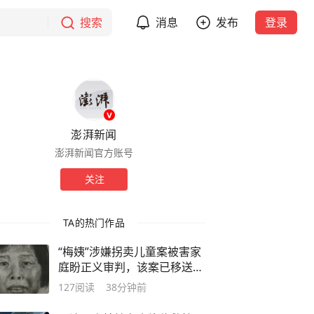
搜索
消息
发布
登录
澎湃新闻
澎湃新闻官方账号
关注
TA的热门作品
“梅姨”涉嫌拐卖儿童案被害家
庭盼正义审判，该案已移送审
查起诉
127
阅读
38分钟前