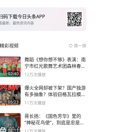
扫码下载今日头条APP
看最新、最热资讯内容
精彩视频
换一换
舞蹈《想你想不够》表演：南
宁市红光歌舞艺术团森林春红
舞蹈队。
02:40
12万
次播放
爆火全网却被下架？国产独游
有多抽象？体验窃格瓦拉模拟
器！
05:23
11万
次播放
蒋长扬：《国色芳华》里的
“神秘花鸟使”，到底是忠是
奸？
02:11
11万
次播放