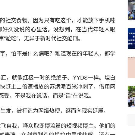
的社交食物。因为只有吃这个，才能放下手机嗦
聊好久没说的心里话。没想到，在当代年轻人眼
事“尬吃”，无异于新时代社交酷刑。
症”字，怕不是什么病吧？难道现在的年轻人，都学
汇，就像红极一时的绝绝子、YYDS一样。坦白
快赶上二倍速播放的苏炳添百米冲刺了，借用网
感受，不是我在说话，而是“话”在说我。
频生发，被打造为网络热梗，继而向现实延展。
度放飞自我，哗众取宠博流量的短视频博主。他们的
”式表演，在刻意制造的尴尬中寻求快感。还有一