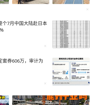
 整个7月中国大陆赴日本
4%
定套券606万，审计为