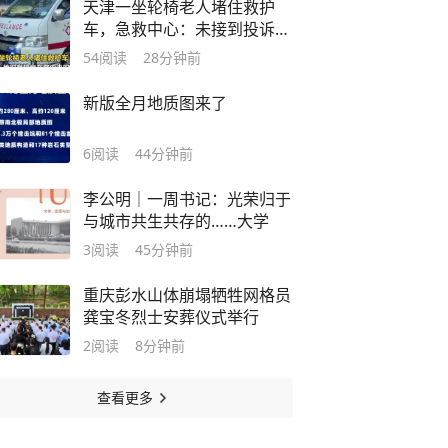
天津一坐轮椅老人堵住救护
车，急救中心：未接到投诉，
正调查
54
阅读
28分钟前
新版全月地质图来了
6
阅读
44分钟前
李公明｜一周书记：光荣归于
与城市共生共存的……大学
3
阅读
45分钟前
重庆彭水山体崩塌牺牲网格员
龚宝冬烈士安葬仪式举行
2
阅读
8分钟前
查看更多