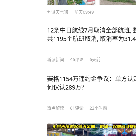
九派天气通
前天09:49
12条中日航线7月取消全部航班,
共1195个航班取消, 取消率为31.
新派新闻
46
评论
6天前
赛格1154万违约金争议：单方认
何仅认289万？
热点解读
81
评论
22小时前