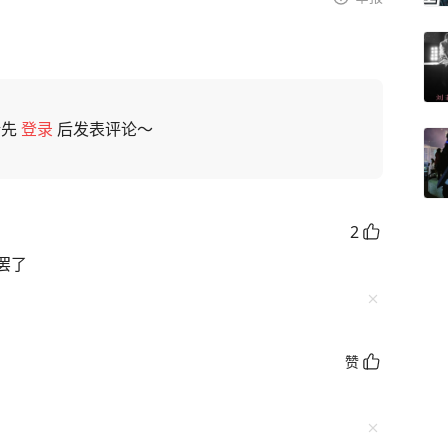
请先
登录
后发表评论～
2
罢了
赞