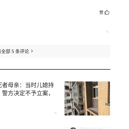
赞
看全部
5
条评论
死者母亲：当时儿媳持
；警方决定不予立案，