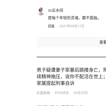
ss云水间
愿每个年轻的灵魂，都不孤独。
回复
·
2021年09月17日
查
男子疑遭妻子家暴后跳楼身亡，
续精神施压，说你不配活在世上
家属提起刑事自诉
红星新闻
4705
评论
05月29日