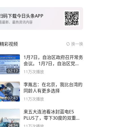
扫码下载今日头条APP
看最新、最热资讯内容
精彩视频
换一换
1月7日，自治区政府召开常务
会议。 1月7日，自治区党委
副书记
02:17
11万
次播放
李胤志：在北京，我比台湾的
同龄人有更多选择
07:43
11万
次播放
来五大连池看冰封蓝电E5
PLUS了，零下30度的双重冰
封40小时全录
04:34
11万
次播放