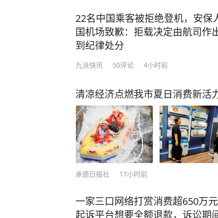
22名中国乘客被拒绝登机，安保
国机场致歉：拒载决定由航司作
到纪律处分
九派快讯
50
评论
4小时前
清凉经济点燃我市夏日消费新活
承德日报社
17小时前
一家三口网络打赏消费超650万
起诉平台想要全额退款，诉讼期间