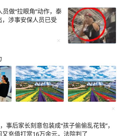
人员做“拉眼角”动作，泰
出，涉事安保人员已受
力
元，事后家长刻意包装成“孩子偷偷乱花钱”，
又充值打赏16万余元，法院判了