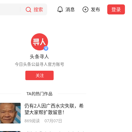
搜索
消息
发布
登录
头条寻人
今日头条公益寻人官方账号
关注
TA的热门作品
仍有2人因广西水灾失联，希
望大家帮扩散留意！
869
阅读
07月07日