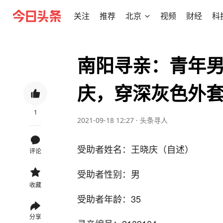
关注
推荐
北京
视频
财经
科
南阳寻亲：青年
庆，穿深灰色外
1
2021-09-18 12:27
·
头条寻人
受助者姓名：王晓庆（自述）
评论
受助者性别：男
收藏
受助者年龄：35
分享