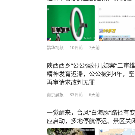
鹊华视频
10
评论
7天前
陕西西乡“公公强奸儿媳案”二审
精神发育迟滞，公公被判4年，
再审请求改判无罪
南京晨报
33
评论
6天前
一觉醒来，台风“白海豚”路径有
应启动，多地停航停运、景区关