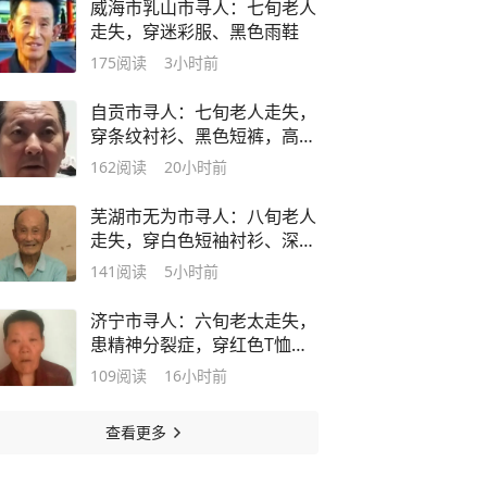
威海市乳山市寻人：七旬老人
走失，穿迷彩服、黑色雨鞋
175
阅读
3小时前
自贡市寻人：七旬老人走失，
穿条纹衬衫、黑色短裤，高1
米7
162
阅读
20小时前
芜湖市无为市寻人：八旬老人
走失，穿白色短袖衬衫、深色
长裤
141
阅读
5小时前
济宁市寻人：六旬老太走失，
患精神分裂症，穿红色T恤、
黑色裤子
109
阅读
16小时前
查看更多