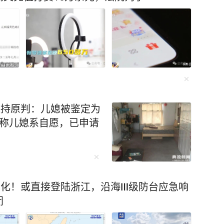
维持原判：儿媳被鉴定为
坚称儿媳系自愿，已申请
变化！或直接登陆浙江，沿海Ⅲ级防台应急响
闭