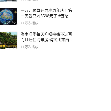
一万元预算开局冲周年庆！第
一天就只剩3598元了 #妄想山
海
01:40
11万
次播放
海南旺季每天吃喝拉撒不过百
而且还住海景房 确实比东南
亚合适
01:06
11万
次播放