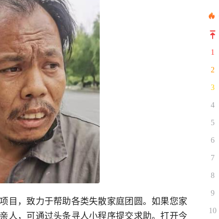
1
2
3
4
5
6
7
8
9
项目，致力于帮助各类失散家庭团圆。如果您家
10
亲人，可通过头条寻人小程序提交求助。打开今