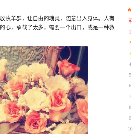
放牧羊群，让自由的魂灵，随意出入身体。人有
的心，承载了太多，需要一个出口，或是一种救
1
2
3
4
5
6
7
8
9
10