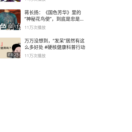
蒋长扬：《国色芳华》里的
“神秘花鸟使”，到底是忠是
奸？
02:11
11万
次播放
万万没想到，“发呆”居然有这
么多好处 #硬核健康科普行动
03:25
11万
次播放