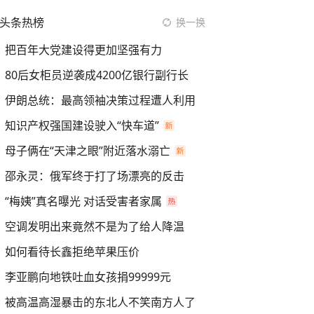
头条热榜
换一换
把百年大党建设得更加坚强有力
80后女柜员逆袭成4200亿银行副行长
伊朗总统：最高领袖决策过程遭人利用
知识产权强国建设驶入“快车道”
母子俩在“天津之眼”附近落水溺亡
邵永灵：俄军终于打了场漂亮的反击
“梅姨”真名曝光 对话受害者家属
空调发明出来竟然不是为了给人降温
如何看待长鑫拒绝苹果压价
李亚鹏向地铁吐血女孩捐99999元
被高温高湿暴击的东北人不笑南方人了