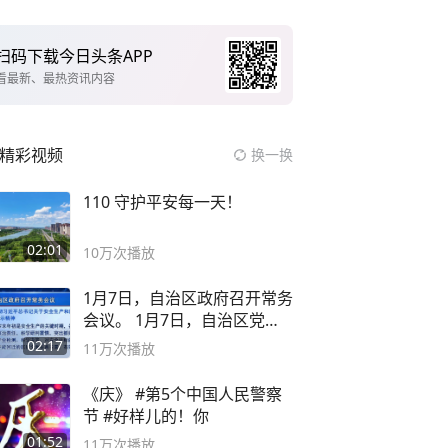
扫码下载今日头条APP
看最新、最热资讯内容
精彩视频
换一换
110 守护平安每一天！
02:01
10万
次播放
1月7日，自治区政府召开常务
会议。 1月7日，自治区党委
副书记
02:17
11万
次播放
《庆》 #第5个中国人民警察
节 #好样儿的！你
01:52
11万
次播放