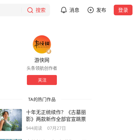
搜索
消息
发布
登录
游侠网
头条领航创作者
关注
TA的热门作品
十年无正统续作？《古墓丽
影》两款新作全部官宣跳票
944
阅读
07月27日