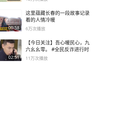
这里蕴藏长春的一段故事记录
着的人情冷暖
00:58
6万
次播放
【今日关注】吾心暖民心，九
六幺幺零。 #全民反诈进行时
02:51
11万
次播放