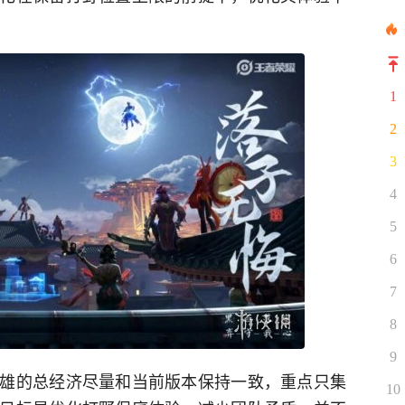
1
2
3
4
5
6
7
8
9
雄的总经济尽量和当前版本保持一致，重点只集
10