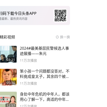
扫码下载今日头条APP
看最新、最热资讯内容
精彩视频
换一换
2024#最美基层民警候选人事
迹展播——朱元
03:21
11万
次播放
笨小孩一个问题都没答对，不
料竟成皇太子，其余四个被处
死
05:30
11万
次播放
身处中年危机的中年人，都该
用心了解一下，高适的中年逆
袭之路
12:57
12万
次播放