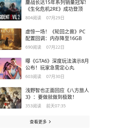
鏖战长达15年系列销量冠军!
《生化危机2RE》成功登顶
804
阅读
07月29日
虚惊一场！《轮回之兽》PC
配置回调：内存降至16GB
690
阅读
07月22日
曝《GTA6》深度玩法演示8月
公布！玩家急需定心丸
603
阅读
07月30日
浅野智也正面回应《八方旅人
3》：要做就做到极致！
353
阅读
前天07:35
查看更多