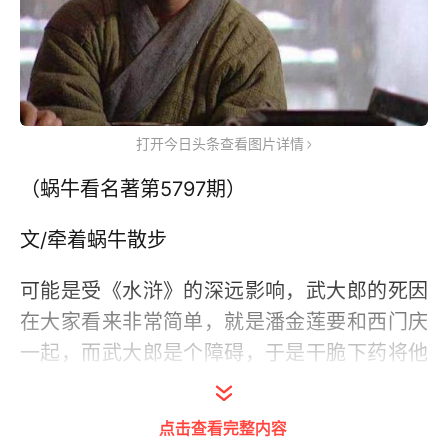
打开今日头条查看图片详情
（蜗牛看名著第5797期）
文/牵着蜗牛散步
可能是受《水浒》的深远影响，武大郎的死因
在大家看来非常简单，就是潘金莲要和西门庆
一起，而武大郎是个障碍，于是干脆下药将他
杀死了。
点击查看完整内容
其实，在《金瓶梅》中，对武大郎的死因进行