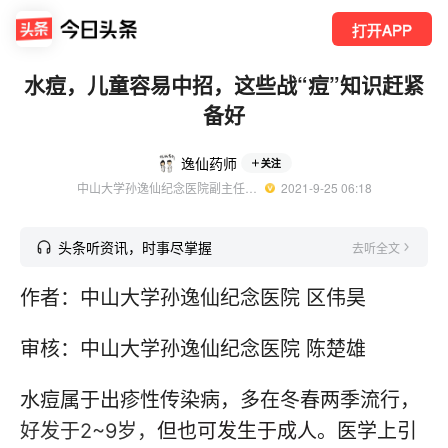
打开APP
水痘，儿童容易中招，这些战“痘”知识赶紧
备好
逸仙药师
关注
中山大学孙逸仙纪念医院副主任药师
  2021-9-25 06:18
头条听资讯，时事尽掌握
去听全文
作者：中山大学孙逸仙纪念医院 区伟昊
审核：中山大学孙逸仙纪念医院 陈楚雄
水痘属于出疹性传染病，多在冬春两季流行，
好发于2~9岁，
但也可发生于成人
。医学上引