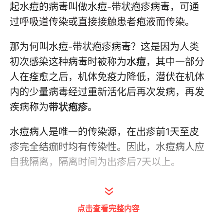
起水痘的病毒叫做水痘-带状疱疹病毒，可通
过
呼吸道传染或直接接触患者疱液而传染。
那为何叫水痘-带状疱疹病毒？这是因为人类
初次感染这种病毒时被称为
水痘
，其中一部分
人在痊愈之后，机体免疫力降低，潜伏在机体
内的少量病毒经过重新活化后再次发病，再发
疾病称为
带状疱疹
。
水痘病人是唯一的传染源，在出疹前1天至皮
疹完全结痂时均有传染性。因此，水痘病人应
自我
隔离，隔离时间为出疹后7天以上。
一、水痘的临床表现
点击查看完整内容
1、潜伏期：一般约12~21天，平均14天。