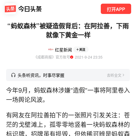
打开APP
“蚂蚁森林”被疑造假背后：在阿拉善，下雨
就像下黄金一样
红星新闻
关注
《成都商报》官方账号
  2021-9-24 23:35
头条听资讯，时事尽掌握
去听全文
今年9月，蚂蚁森林涉嫌“造假”一事将阿里卷入
一场舆论风波。
有网友在阿拉善拍下的一张照片引发关注：苍
茫的戈壁滩上，孤零零地竖着一块蚂蚁森林的
标识牌，招牌虽有损毁，但依稀可辨是蚂蚁森