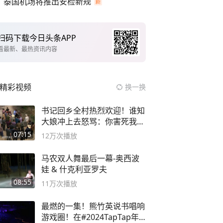
泰国机场将推出安检新规
扫码下载今日头条APP
看最新、最热资讯内容
精彩视频
换一换
书记回乡全村热烈欢迎！谁知
大娘冲上去怒骂：你害死我儿
子
07:15
12万
次播放
马农双人舞最后一幕-奥西波
娃 & 什克利亚罗夫
08:55
11万
次播放
最燃的一集！熊竹英说书唱响
游戏圈！在#2024TapTap年