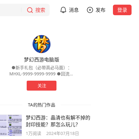
搜索
消息
发布
登录
梦幻西游电脑版
●新手礼包（必带高必马面）：
MHXL-9999-9999-9999 ●回流礼
包（28天未登录梦幻可领取）：
关注
ZXQY-6666-6666-6666 梦幻西游电
脑版官方头条号
TA的热门作品
梦幻西游：晶清也有解不掉的
封印技能？那怎么玩儿？
1万
阅读
2024年07月18日