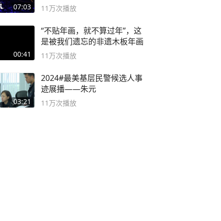
度游戏大赏
07:03
11万
次播放
“不贴年画，就不算过年”，这
是被我们遗忘的非遗木板年画
00:41
11万
次播放
2024#最美基层民警候选人事
迹展播——朱元
03:21
11万
次播放