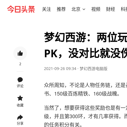
关注
推荐
北京
视频
财经
科
梦幻西游：两位
PK，没对比就没
2
2021-09-26 09:34
·
梦幻西游电脑版
众所周知，不论是人物任务链，还是
评论
书、150级百炼精铁、160级战魄。
收藏
当然了，想要获得这些奖励也是有一
级，并且第300环，才有几率获得
的任务积分有关。
分享