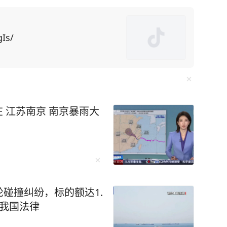
刻的剖析。在全球人工智能竞争日益白热化的当下，
达了自己对中国科技
Is/
异常勤奋的工程师。”马斯克进一步指出： “你
瞩目的成就，而事实上，他们已经取得了诸多非
将DeepSeek的崛起置于了一个更为深远的历
响有80%的可能是好
在 江苏南京 南京暴雨大
风险。他强调，AI的发展要么极大地提升人类文
开宣称：AI会取代95%的教师！ 人工智能
，连公务员、医生、教师、审计等饭碗不保。以前
盆都端走了，还把桌子直接掀了。 科技新贵
碰撞纠纷，标的额达1.
表示：未来整个社会将有可能由机器人来承担工
我国法律
国 AI 人才缺口高达 500 万。 这是一个