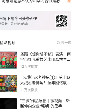
阿维塔副总不认为和华为合作是必要项
扫码下载今日头条APP
看最新、最热资讯内容
精彩视频
换一换
舞蹈《想你想不够》表演：南
宁市红光歌舞艺术团森林春红
舞蹈队。
02:40
12万
次播放
【火影×忍者神龟①】第七班
大战忍者神龟！童年回忆联动
论武？
08:55
11万
次播放
“三微”作品展播｜微视频：斩
断伸向企业“秘钥”的黑手