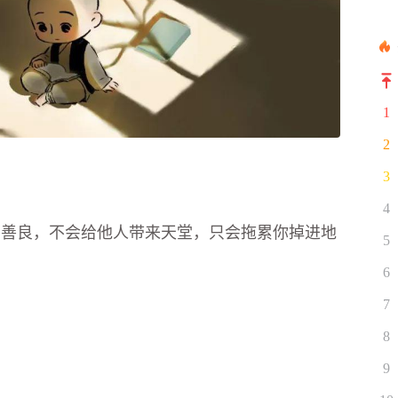
1
2
3
4
的善良，不会给他人带来天堂，只会拖累你掉进地
5
6
7
8
9