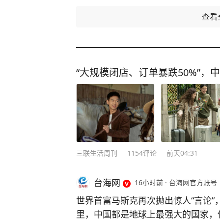
查看
“大规模闭店、订单暴跌50%”，
三联生活周刊
1154
评论
前天04:31
台海网
16小时前
·
台海网官方账号
世界首富马斯克再次抛出惊人“言论”
里，中国都是地球上最强大的国家，他