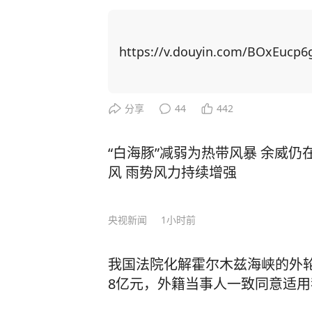
中之一……”可谓是一针见血！ 马斯克在WELT经济峰会上，对当前备受瞩目的中国人
工智能企业DeepSeek进行了深
这位科技界的领航者的每一个举动都备受瞩目。 他直言不讳地表
https://v.douyin.com/BOxEucp6g
人才的赞赏：“中国拥有众多极其聪明且
可以预见，中国将会创造出众多令人
凡的突破。”尤为引人注目的是，马斯克
分享
44
442
史背景之中。 马斯克表示，AI将不再是简单的工具，而是会发展出类似人类的自我意
识，他同时也对AI的安全性表示了深切的担忧。 AI对人类的影
“白海豚”减弱为热带风暴 余威仍
的，但也有20%导致人类面临灭绝的
风 雨势风力持续增强
明，要么带来灾难性的后果。 马斯克这番话并非是危言耸听，AI所带来的隐患已经真
实的发生在我们身边。清华大学刘嘉教授公
央视新闻
1小时前
AI正在疯狂地向社会各个行业渗透
担心人工智能AI抢饭碗，现在它连锅碗瓢
我国法院化解霍尔木兹海峡的外轮
宇树科技老板王兴兴，接受采访时曾
8亿元，外籍当事人一致同意适用
作，普通人将不再需要上班。 当然，在 AI 迅猛发展的背后，一个严峻的问题逐渐浮
出水面 —— 人才短缺。据相关数据显示，中