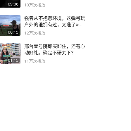
09:06
10万
次播放
强者从不抱怨环境，这弹弓玩
户外的谁拥有过，太准了#弹
弓#户外
00:15
12万
次播放
邢台壹号院即买即住，还有心
动好礼。确定不研究下？
01:15
11万
次播放