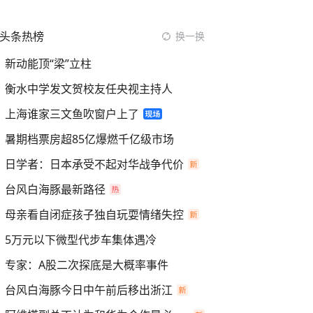
头条热榜
换一换
新动能顶“梁”立柱
衡水中学发文贺校友任央视主持人
上海谁家三文鱼吹窗户上了
暑期档票房超85亿爆燃千亿级市场
日学者：日本承受不起对华战争代价
台风白海豚最新路径
母亲看自闭症孩子独自玩耍情绪失控
5万元以下微型代步车集体遇冷
专家：A股二次探底是大概率事件
台风白海豚今日中午前后移出浙江