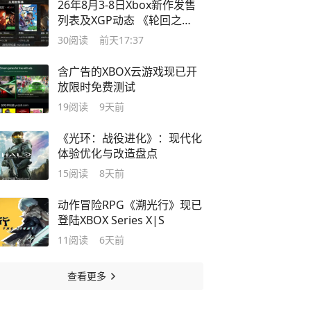
26年8月3-8日Xbox新作发售
列表及XGP动态 《轮回之
兽》加入Game Pass
30
阅读
前天17:37
含广告的XBOX云游戏现已开
放限时免费测试
19
阅读
9天前
《光环：战役进化》：现代化
体验优化与改造盘点
15
阅读
8天前
动作冒险RPG《溯光行》现已
登陆XBOX Series X|S
11
阅读
6天前
查看更多