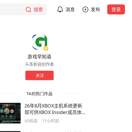
搜索
消息
发布
登录
游戏早知道
头条新锐创作者
关注
TA的热门作品
26年8月XBOX主机系统更新
现可供XBOX Insider成员体
验：在游戏捕获中加入聊天语
43
阅读
11小时前
音