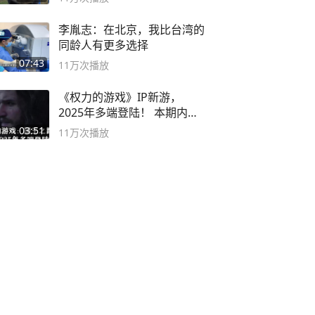
李胤志：在北京，我比台湾的
同龄人有更多选择
07:43
11万
次播放
《权力的游戏》IP新游，
2025年多端登陆！ 本期内容
概要
03:51
11万
次播放