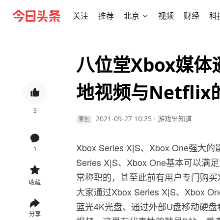
关注
推荐
北京
视频
财经
科
八位堂Xbox媒
地视频与Netfli
5
2021-09-27 10:25
·
游戏早知道
原创
Xbox Series X|S、Xbox O
1
Series X|S、Xbox One基
常称职的，甚至此前有用户专门购买Xb
收藏
大家通过Xbox Series X|S、X
蓝光4K光盘、通过外部U盘移动硬
分享