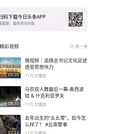
扫码下载今日头条APP
看最新、最热资讯内容
精彩视频
换一换
微视频｜追随总书记文化足迹
感受思想伟力
03:20
11万
次播放
马农双人舞最后一幕-奥西波
娃 & 什克利亚罗夫
08:55
11万
次播放
去年出生的“幺幺零”，如今怎
么样了？ #云南警事
02:22
11万
次播放