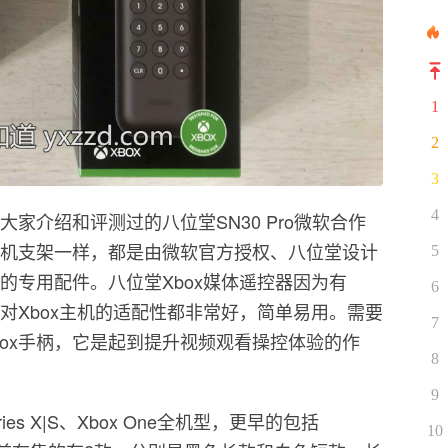
1
2
3
4
大家介绍和评测过的八位堂SN30 Pro微软合作
手机支架一样，都是由微软官方授权、八位堂设计
5
用的专用配件。八位堂Xbox媒体遥控器因为有
6
器对Xbox主机的适配性都非常好，简单易用。需要
7
ox手柄，它是起到提升视频观看操控体验的作
8
9
ies X|S、Xbox One全机型，更早的包括
10