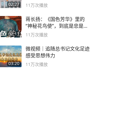
02:27
11万
次播放
蒋长扬：《国色芳华》里的
“神秘花鸟使”，到底是忠是
奸？
02:11
11万
次播放
微视频｜追随总书记文化足迹
感受思想伟力
03:20
11万
次播放