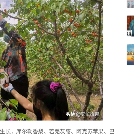
生长，库尔勒香梨、若羌灰枣、阿克苏苹果、巴