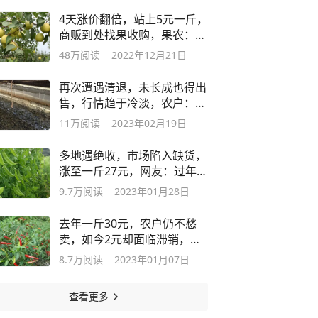
4天涨价翻倍，站上5元一斤，
商贩到处找果收购，果农：太
抢手了
48万
阅读
2022年12月21日
再次遭遇清退，未长成也得出
售，行情趋于冷淡，农户：不
能再养了
11万
阅读
2023年02月19日
多地遇绝收，市场陷入缺货，
涨至一斤27元，网友：过年也
没舍得买
9.7万
阅读
2023年01月28日
去年一斤30元，农户仍不愁
卖，如今2元却面临滞销，网
友：不敢吃
8.7万
阅读
2023年01月07日
查看更多