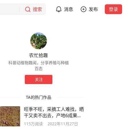
搜索
消息
发布
登录
农忙拾趣
科普动植物趣闻，分享养殖与种植
百态
关注
TA的热门作品
旺季不旺，采摘工人难找，晒
干又卖不出去，产地6成果子
没着落
115万
阅读
2022年11月27日