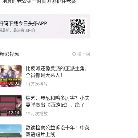
地震时老公第一时间紧紧护住老婆
扫码下载今日头条APP
看最新、最热资讯内容
精彩视频
换一换
比反派还像反派的正派主角，
全员都是大恶人！
06:02
11万
次播放
综艺：琴瑟和鸣多厉害？小夫
妻弹奏出《西游记》，绝了
12:14
12万
次播放
数读检察公益诉讼十年！中英
双语短片上线