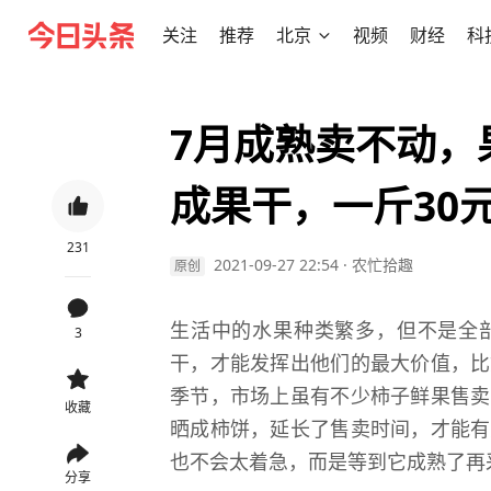
关注
推荐
北京
视频
财经
科
7月成熟卖不动，
成果干，一斤30
231
2021-09-27 22:54
·
农忙拾趣
原创
生活中的水果种类繁多，但不是全
3
干，才能发挥出他们的最大价值，比
季节，市场上虽有不少柿子鲜果售卖
收藏
晒成柿饼，延长了售卖时间，才能有
也不会太着急，而是等到它成熟了再
分享