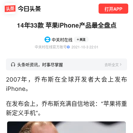
打开APP
14年33款 苹果iPhone产品最全盘点
中关村在线
关注
中关村在线官方账号
  2021-10-3 22:01
头条听资讯，时事尽掌握
去听全文
2007年，乔布斯在全球开发者大会上发布
iPhone。
在发布会上，乔布斯充满自信地说：“苹果将重
新定义手机”。