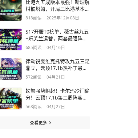
比港九五成版本最强！新理解
柑橘塔姆，开局三比港基本等
于吃了！
818
阅读
2025年12月08日
S17开服T0榜单，薇古丝九五
+乐芙兰运营，两套最强阵容
公式！
685
阅读
04月16日
律动锐雯维克托特攻九五三足
鼎立，云顶17.1b热补丁最强
榜单
572
阅读
04月21日
螃蟹强势崛起！卡尔玛冷门偷
分！云顶17.1b第二周阵容榜
单
568
阅读
04月27日
查看更多