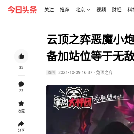
关注
推荐
北京
视频
财经
科
云顶之弈恶魔小
备加站位等于无
35
2021-10-09 16:37
·
兔顶之弈
原创
23
收藏
分享