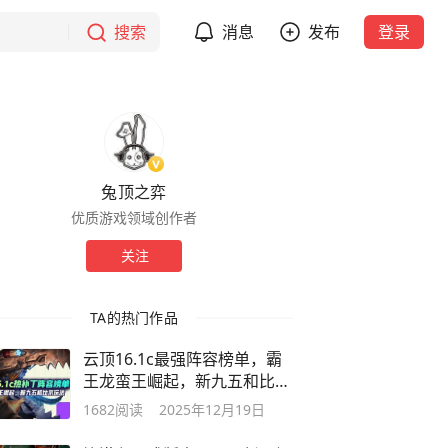
搜索
消息
发布
登录
兔顶之弈
优质游戏领域创作者
关注
TA的热门作品
云顶16.1c最强阵容榜单，霸
王龙蛮王崛起，新九五和比尔
玩法
1682
阅读
2025年12月19日