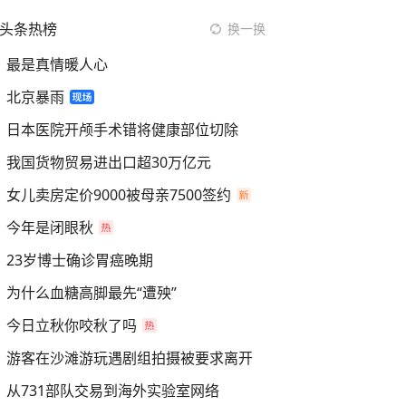
头条热榜
换一换
最是真情暖人心
北京暴雨
日本医院开颅手术错将健康部位切除
我国货物贸易进出口超30万亿元
女儿卖房定价9000被母亲7500签约
今年是闭眼秋
23岁博士确诊胃癌晚期
为什么血糖高脚最先“遭殃”
今日立秋你咬秋了吗
游客在沙滩游玩遇剧组拍摄被要求离开
从731部队交易到海外实验室网络