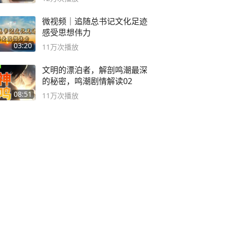
微视频｜追随总书记文化足迹
感受思想伟力
03:20
11万
次播放
文明的漂泊者，解剖鸣潮最深
的秘密，鸣潮剧情解读02
08:51
11万
次播放