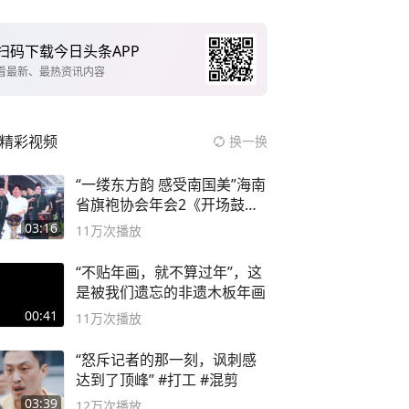
扫码下载今日头条APP
看最新、最热资讯内容
精彩视频
换一换
“一缕东方韵 感受南国美”海南
省旗袍协会年会2《开场鼓》
二团
03:16
11万
次播放
“不贴年画，就不算过年”，这
是被我们遗忘的非遗木板年画
00:41
11万
次播放
“怒斥记者的那一刻，讽刺感
达到了顶峰” #打工 #混剪
03:39
12万
次播放