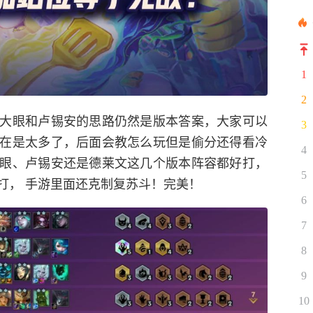
1
2
大眼和卢锡安的思路仍然是版本答案，大家可以
3
在是太多了，后面会教怎么玩但是偷分还得看冷
4
眼、卢锡安还是德莱文这几个版本阵容都好打，
5
打， 手游里面还克制复苏斗！完美！
6
7
8
9
10