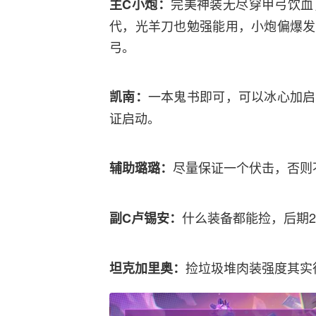
完美神装无尽穿甲弓饮血
主C小炮：
代，光羊刀也勉强能用，小炮偏爆发
弓。
一本鬼书即可，可以冰心加启
凯南：
证启动。
尽量保证一个伏击，否则
辅助璐璐：
什么装备都能捡，后期
副C卢锡安：
捡垃圾堆肉装强度其实
坦克加里奥：