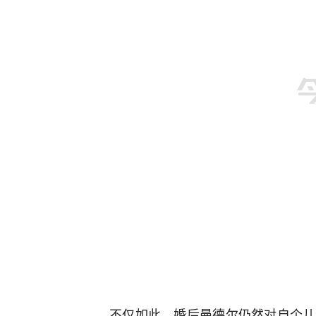
不仅如此，婚后曼德尔仍然对自个儿