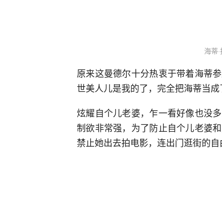
海蒂
原来这曼德尔十分热衷于带着海蒂参
世美人儿是我的了，完全把海蒂当成
炫耀自个儿老婆，乍一看好像也没多
制欲非常强，为了防止自个儿老婆和
禁止她出去拍电影，连出门逛街的自