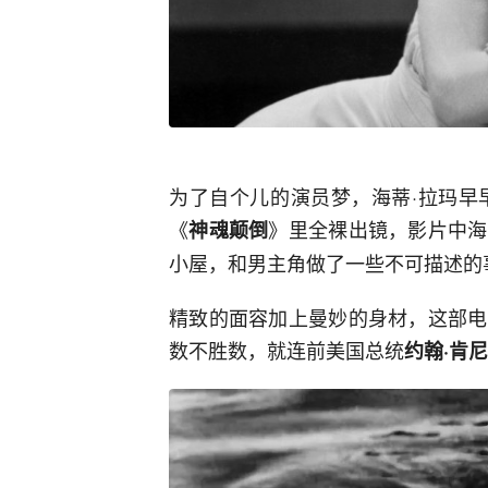
为了自个儿的演员梦，海蒂·拉玛早
《
》里全裸出镜，影片中海
神魂颠倒
小屋，和男主角做了一些不可描述的
精致的面容加上曼妙的身材，这部电
数不胜数，就连前美国总统
约翰·肯