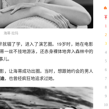
1
海蒂·拉玛
2
早就辍了学，进入了演艺圈。19岁时，她在电影
3
蒂一丝不挂地游泳，还赤身裸体地奔入森林中的
4
事儿。
5
影，让海蒂成功出圈。当时，想跟她约会的男人
6
，也曾经疯狂地追求过她。
尼迪
7
8
9
10