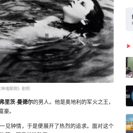
《神魂颠倒》剧照
的男人。他是奥地利的军火之王，
弗里茨·曼德尔
富豪。
一见钟情，于是便展开了热烈的追求。面对这个