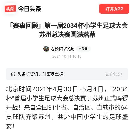
打开APP
「赛事回顾」第一届2034杯小学生足球大会
苏州总决赛圆满落幕
安逸阳光XJd
关注
2021-10-11 16:10
头条听资讯，时事尽掌握
去听全文
北京时间2021年4月30日~5月4日，“2034
杯”首届小学生足球大会总决赛于苏州正式鸣锣
开战！来自全国31个省、自治区、直辖市的64
支球队齐聚苏州，共赴中国小学生的足球盛
宴！