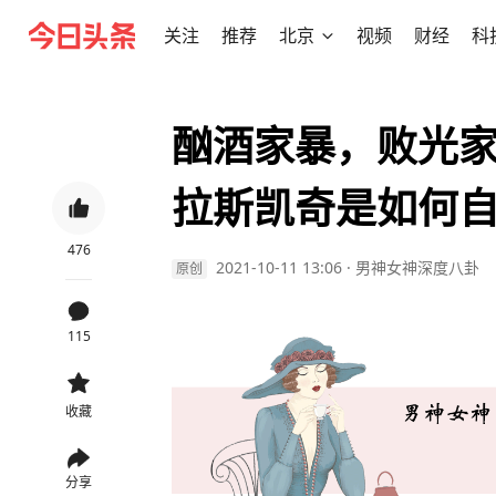
关注
推荐
北京
视频
财经
科
酗酒家暴，败光
拉斯凯奇是如何
476
2021-10-11 13:06
·
男神女神深度八卦
原创
115
收藏
分享