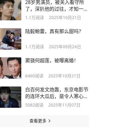
28岁男演员，被关入看守所
了，深扒他的过往，才知一切
早有预兆！
1.1万
阅读
2025年10月21日
陆毅鲍蕾，真有那么甜吗？
1.1万
阅读
2025年09月24日
窦骁何超莲，被曝离婚！
6460
阅读
2025年10月21日
白百何发文炮轰，东京电影节
的连环大瓜后，是令人寒心的
真相
5082
阅读
2025年11月07日
查看更多