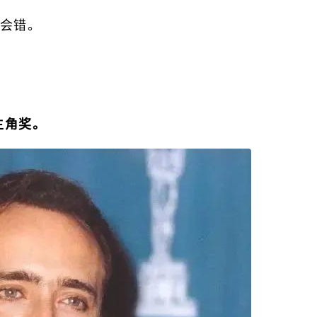
会错。
主角奖。