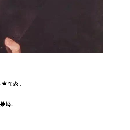
·吉布森。
莱坞。