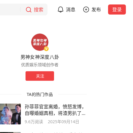
搜索
消息
发布
登录
男神女神深度八卦
优质娱乐领域创作者
关注
TA的热门作品
孙菲菲官宣离婚，愤怒发博，
自曝婚姻真相，将渣男扒了个
底朝天
9.6万
阅读
2025年09月14日