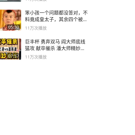
笨小孩一个问题都没答对，不
料竟成皇太子，其余四个被处
死
05:30
11万
次播放
巨丰杯 勇弃双马 阎大师底线
猛攻 献卒催杀 潘大师精妙入
局
07:57
11万
次播放