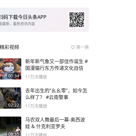
扫码下载今日头条APP
看最新、最热资讯内容
精彩视频
换一换
新年新气象又一部佳作诞生 #
国漫猫行东方传递文化自信
00:34
11万
次播放
去年出生的“幺幺零”，如今怎
么样了？ #云南警事
02:22
11万
次播放
马农双人舞最后一幕-奥西波
娃 & 什克利亚罗夫
08:55
11万
次播放