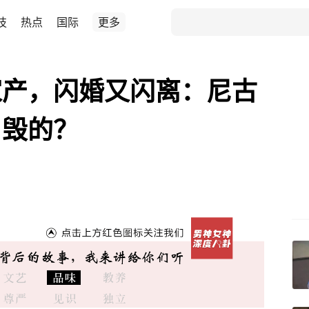
技
热点
国际
更多
家产，闪婚又闪离：尼古
自毁的？