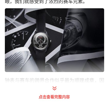
眼，我们就感受到了浓烈的赛车元素。
钟表与赛车的跨界合作似乎最为顺理成章，因
为它们都是复杂的机械产物，都是时间与速度
的载体，都是身份地位与品位的象征。但很多
点击查看完整内容
与赛车联名的表款无非就是在表盘加个联名品