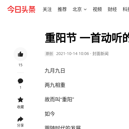
关注
推荐
北京
视频
财经
科
重阳节 一首动听
2021-10-14 10:06
·
封面新闻
原创
15
九月九日
两九相重
1
故而叫“重阳”
收藏
如今
分享
跟随时代的发展