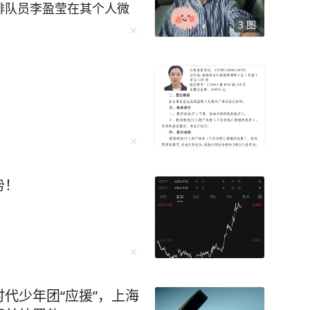
女排队员李盈莹在其个人微
3
图
做了心脏手术，经评估确定
道：“因为心脏出点状
，现在已经出院回家休
锦赛与亚运会。心中满是
下来专注术后康复，一步
发挥出色，取得好成绩，
。” 4月29日，中国国家
球馆举行公开训练课。图
9日举办的国家女排公开训练
势！
排联公布的中国女排30
随后不久，主教练赵勇就
。这位中国女排重要女将
。 女排亚锦赛将于8月2
028年洛杉矶奥运会。中
代少年团“应援”，上海
。 2026年亚运会女排赛