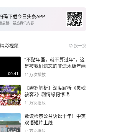
扫码下载今日头条APP
看最新、最热资讯内容
精彩视频
换一换
“不贴年画，就不算过年”，这
是被我们遗忘的非遗木板年画
00:41
11万
次播放
【姆罗解析】深度解析《灵魂
骇客2》剧情缘何惊艳
21:25
11万
次播放
数读检察公益诉讼十年！中英
双语短片上线
02:27
11万
次播放