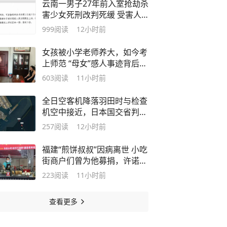
云南一男子27年前入室抢劫杀
害少女死刑改判死缓 受害人
家属回应：申诉已被受理
999
阅读
12小时前
女孩被小学老师养大，如今考
上师范 “母女”感人事迹背后，
是一场善意的托举
603
阅读
11小时前
全日空客机降落羽田时与检查
机空中接近，日本国交省判定
不构成重大事故征候
257
阅读
12小时前
福建“煎饼叔叔”因病离世 小吃
街商户们曾为他募捐，许诺康
复后请所有好心人吃煎饼
223
阅读
11小时前
查看更多