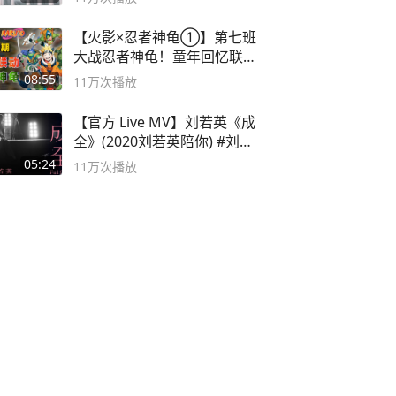
【火影×忍者神龟①】第七班
大战忍者神龟！童年回忆联动
论武？
08:55
11万
次播放
【官方 Live MV】刘若英《成
全》(2020刘若英陪你) #刘若
英 #成全
05:24
11万
次播放