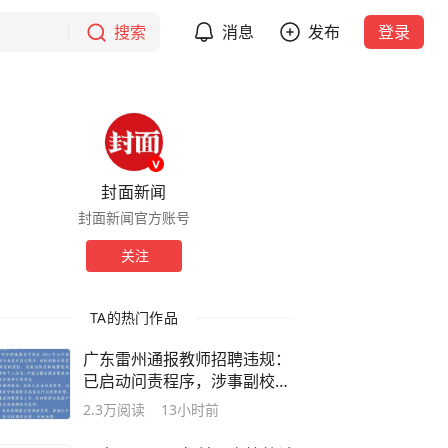
搜索
消息
发布
登录
封面新闻
封面新闻官方账号
关注
TA的热门作品
广东雷州通报教师招聘违规：
已启动问责程序，涉事副校长
停职
2.3万
阅读
13小时前