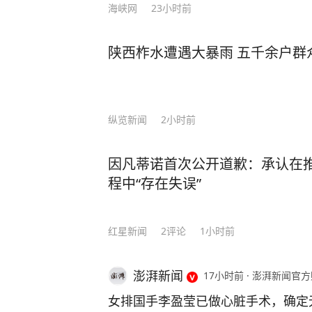
海峡网
23小时前
陕西柞水遭遇大暴雨 五千余户群
纵览新闻
2小时前
因凡蒂诺首次公开道歉：承认在
程中“存在失误”
红星新闻
2
评论
1小时前
澎湃新闻
17小时前
·
澎湃新闻官方
女排国手李盈莹已做心脏手术，确定