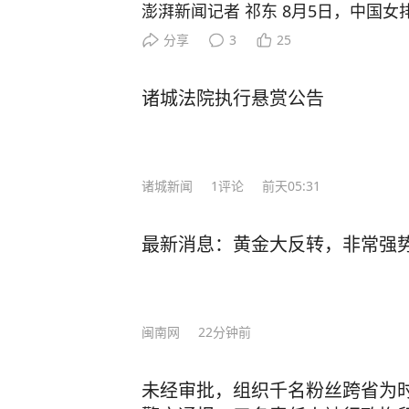
澎湃新闻记者 祁东 8月5日，中国
博“@能量小瑩瑩”上发文称，自己已
分享
3
25
无缘本届亚锦赛与亚运会。 李盈莹写
况，需要进行手术，手术做的很成功
诸城法院执行悬赏公告
养。经过综合评估，确定无缘本届亚
遗憾，但健康永远是一切的前提。接
一步调整状态。祝愿国家队在赛事中
诸城新闻
1
评论
前天05:31
也期待痊愈之后，再次踏上熟悉的赛场
女子排球队在国家体育总局训练局排
为李盈莹。视觉中国 图 今年4月2
最新消息：黄金大反转，非常强
课上，李盈莹当时随队训练。5月国际
人大名单里，李盈莹也在其列。不过
表示李盈莹仍处在康复期，暂未归队
闽南网
22分钟前
就此缺席本赛季世界女排联赛多场比赛
1日至30日在天津举行，冠军将直通2
未经审批，组织千名粉丝跨省为时
国女排与中国台北、伊朗、伊拉克同组