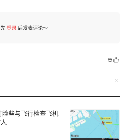
请先
登录
后发表评论～
赞
时险些与飞行检查飞机
7人