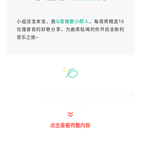
小组活宝本宝，我
Q音推歌小荐人
，每周将精选10
位搜查官的好歌分享，为曲库枯竭的你开启全新的
音乐之旅~
● 姓名：
推歌小荐人
● 身份：
日推打卡小组组长
点击查看完整内容
QQ音乐推荐官号
特约评论员