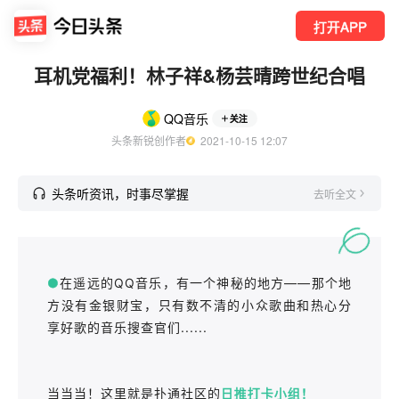
打开APP
耳机党福利！林子祥&杨芸晴跨世纪合唱
QQ音乐
关注
头条新锐创作者
  2021-10-15 12:07
头条听资讯，时事尽掌握
去听全文
●
在遥远的QQ音乐，有一个神秘的地方——那个地
方没有金银财宝，只有数不清的小众歌曲和热心分
享好歌的音乐搜查官们......
当当当！这里就是扑通社区的
日推打卡小组！