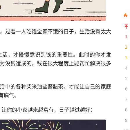
，过着一人吃饱全家不饿的日子，生活没有太大
1
2
生活，才慢慢意识到钱的重要性。此时的你才发
3
为没钱造成的，钱在很大程度上能帮忙解决很多
4
5
活中的各种柴米油盐酱醋茶，才能让自己的家庭
6
有底气。
7
，让你的小家越来越富有，日子越过越好：
8
9