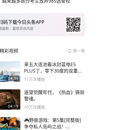
越来越多高分考生放弃985选警校
扫码下载今日头条APP
看最新、最热资讯内容
精彩视频
换一换
来五大连池看冰封蓝电E5
PLUS了，零下30度的双重冰
封40小时全录
04:34
11万
次播放
遥望觉醒年代，《热血》铸就
警魂。
04:19
10万
次播放
🎮野兽游戏：第5集[完整版]
争夺私人岛屿之战！