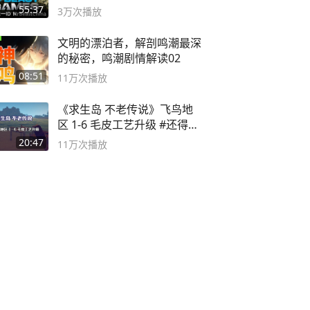
#MrBeastChina
55:37
3万
次播放
文明的漂泊者，解剖鸣潮最深
的秘密，鸣潮剧情解读02
08:51
11万
次播放
《求生岛 不老传说》飞鸟地
区 1-6 毛皮工艺升级 #还得是
主机大作
20:47
11万
次播放