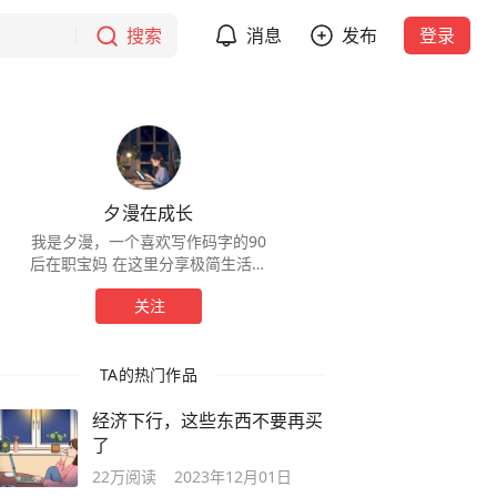
搜索
消息
发布
登录
夕漫在成长
我是夕漫，一个喜欢写作码字的90
后在职宝妈 在这里分享极简生活｜
存钱干货｜省钱技巧 感恩相遇，让
关注
我们一起慢慢变富吧！
TA的热门作品
经济下行，这些东西不要再买
了
22万
阅读
2023年12月01日