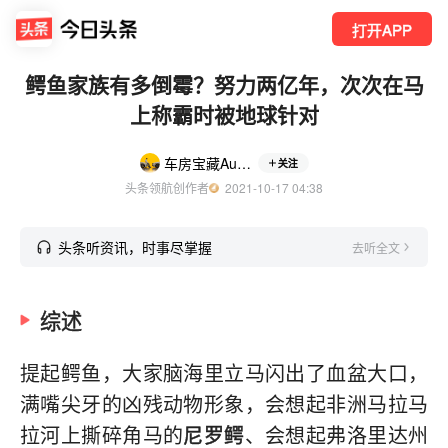
打开APP
鳄鱼家族有多倒霉？努力两亿年，次次在马
上称霸时被地球针对
车房宝藏AutoSpire
关注
头条领航创作者
  2021-10-17 04:38
头条听资讯，时事尽掌握
去听全文
综述
提起鳄鱼，大家脑海里立马闪出了血盆大口，
满嘴尖牙的凶残动物形象，会想起非洲马拉马
拉河上撕碎角马的
尼罗鳄
、会想起弗洛里达州