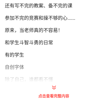
还有写不完的教案、备不完的课
参加不完的竞赛和操不够的心……
原来，当老师真的不容易！
和学生斗智斗勇的日常
有的学生
自创字体
除了自己，谁都看不懂
点击查看完整内容