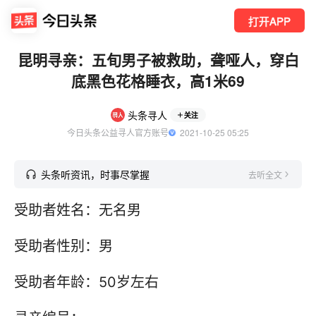
打开APP
昆明寻亲：五旬男子被救助，聋哑人，穿白
底黑色花格睡衣，高1米69
头条寻人
关注
今日头条公益寻人官方账号
  2021-10-25 05:25
头条听资讯，时事尽掌握
去听全文
受助者姓名：无名男
受助者性别：男
受助者年龄：50岁左右