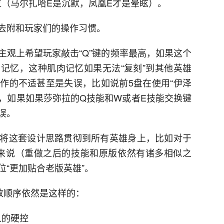
位（马尔扎哈E是沉默，凤凰E才是晕眩）。
去附和玩家们的操作习惯。
主观上希望玩家敲击“Q”键的频率最高，如果这个
记忆，这种肌肉记忆如果无法“复刻”到其他英雄
作的不适甚至是失误，比如说前5盘在使用“伊泽
”，如果如果莎弥拉的Q技能和W或者E技能交换键
误。
将这套设计思路贯彻到所有英雄身上，比如对于
英雄来说（重做之后的技能和原版依然有诸多相似之
“更加贴合老版英雄”。
放顺序依然是这样的：
人的硬控