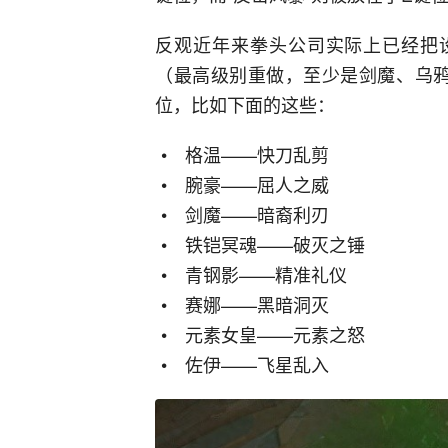
反观近年来拳头公司实际上已经把设
（最高级别重做，至少是剑魔、乌鸦
位，比如下面的这些：
格温——快刀乱剪
腕豪——屈人之威
剑魔——暗裔利刃
铁铠冥魂——破灭之锤
青钢影——精准礼仪
赛娜——黑暗洞灭
元素女皇——元素之怒
佐伊——飞星乱入