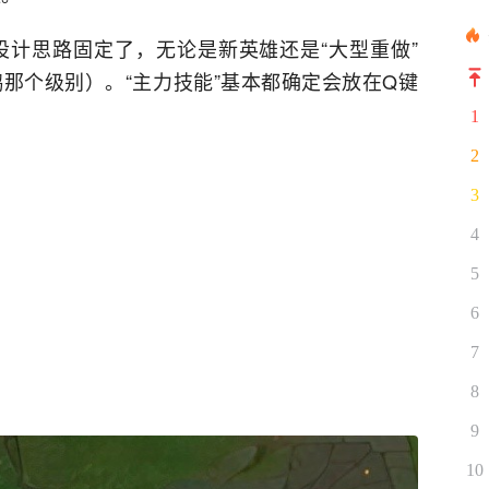
计思路固定了，无论是新英雄还是“大型重做”
那个级别）。“主力技能”基本都确定会放在Q键
1
2
3
4
5
6
7
8
9
10