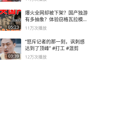
爆火全网却被下架？国产独游
有多抽象？体验窃格瓦拉模拟
器！
05:23
11万
次播放
“怒斥记者的那一刻，讽刺感
达到了顶峰” #打工 #混剪
03:39
12万
次播放