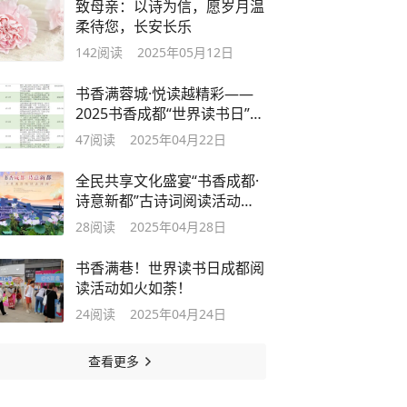
致母亲：以诗为信，愿岁月温
柔待您，长安长乐
142
阅读
2025年05月12日
书香满蓉城·悦读越精彩——
2025书香成都“世界读书日”
200＋阅读活动指南请查收~
47
阅读
2025年04月22日
全民共享文化盛宴“书香成都·
诗意新都”古诗词阅读活动举
行
28
阅读
2025年04月28日
书香满巷！世界读书日成都阅
读活动如火如荼！
24
阅读
2025年04月24日
查看更多