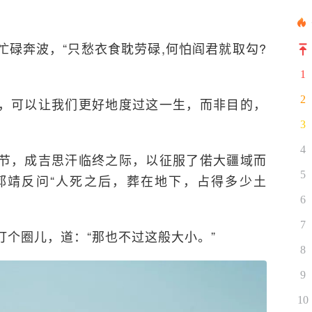
碌奔波，“只愁衣食耽劳碌,何怕阎君就取勾?
1
2
，可以让我们更好地度过这一生，而非目的，
。
3
4
节，成吉思汗临终之际，以征服了偌大疆域而
5
郭靖反问“人死之后，葬在地下，占得多少土
6
7
个圈儿，道：“那也不过这般大小。”
8
9
10