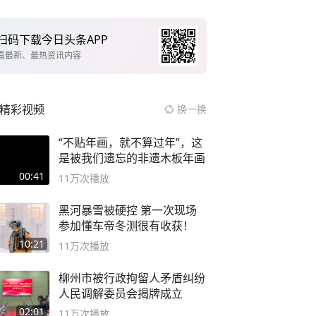
扫码下载今日头条APP
看最新、最热资讯内容
精彩视频
换一换
“不贴年画，就不算过年”，这
是被我们遗忘的非遗木板年画
00:41
11万
次播放
黑河暴雪被硬控 第一次现场
参加懂车帝冬测很有收获！
10:21
11万
次播放
柳州市被行政拘留人矛盾纠纷
人民调解委员会揭牌成立
02:01
11万
次播放