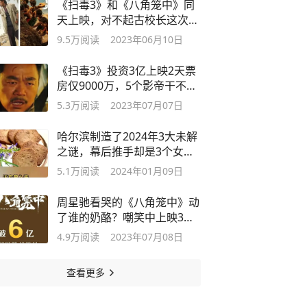
《扫毒3》和《八角笼中》同
天上映，对不起古校长这次我
选王宝强
9.5万
阅读
2023年06月10日
《扫毒3》投资3亿上映2天票
房仅9000万，5个影帝干不过
1个王宝强
5.3万
阅读
2023年07月07日
哈尔滨制造了2024年3大未解
之谜，幕后推手却是3个女人
和1个男人
5.1万
阅读
2024年01月09日
周星驰看哭的《八角笼中》动
了谁的奶酪？嘲笑中上映3天
票房破6亿
4.9万
阅读
2023年07月08日
查看更多