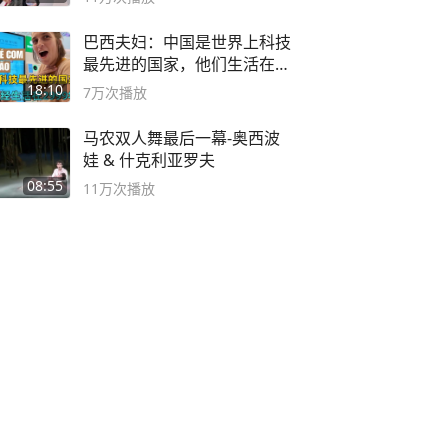
巴西夫妇：中国是世界上科技
最先进的国家，他们生活在
2999年
18:10
7万
次播放
马农双人舞最后一幕-奥西波
娃 & 什克利亚罗夫
08:55
11万
次播放