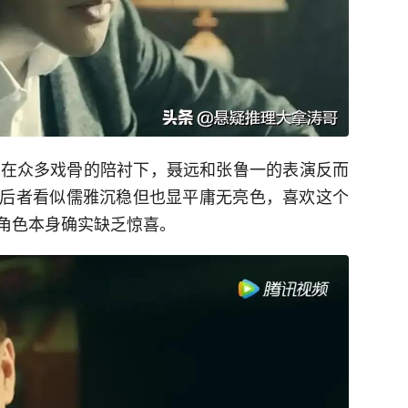
，在众多戏骨的陪衬下，聂远和张鲁一的表演反而
后者看似儒雅沉稳但也显平庸无亮色，喜欢这个
角色本身确实缺乏惊喜。