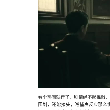
看个热闹就行了，剧情经不起推敲，
围剿，还能接头，巡捕房反应那么