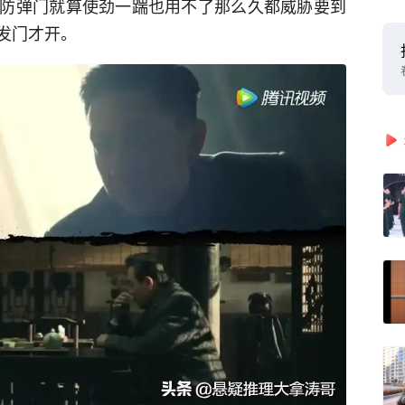
防弹门就算使劲一踹也用不了那么久都威胁要到
发门才开。