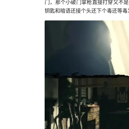
门，那个小破门拿枪直接打穿又不是
钥匙和暗语还接个头还下个毒还等毒