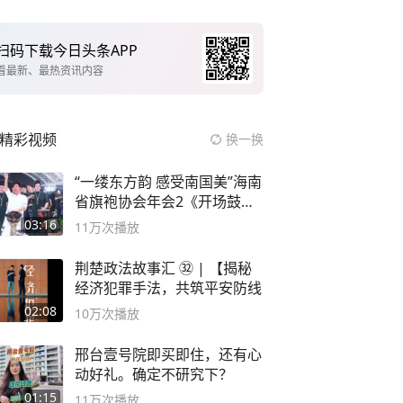
扫码下载今日头条APP
看最新、最热资讯内容
精彩视频
换一换
“一缕东方韵 感受南国美”海南
省旗袍协会年会2《开场鼓》
二团
03:16
11万
次播放
荆楚政法故事汇 ㉜ | 【揭秘
经济犯罪手法，共筑平安防线
02:08
10万
次播放
邢台壹号院即买即住，还有心
动好礼。确定不研究下？
01:15
11万
次播放