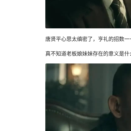
唐贤平心思太缜密了，亨礼的招数一
真不知道老板娘妹妹存在的意义是什