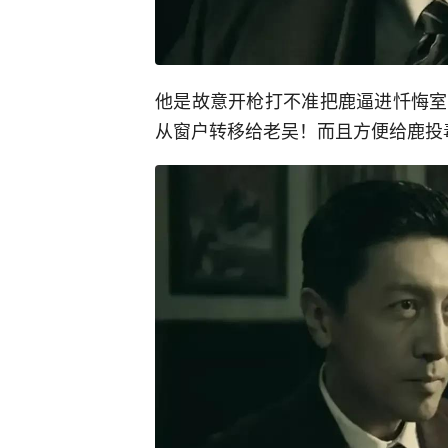
他是故意开枪打不准把鹿逼进忏悔室
从窗户转移给老吴！而且方便给鹿投