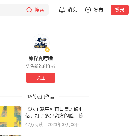
搜索
消息
发布
登录
神探夏唠嗑
头条新锐创作者
关注
TA的热门作品
《八角笼中》首日票房破4
亿，打了多少资方的脸，陈思
诚又赌对了
47万
阅读
2023年07月06日