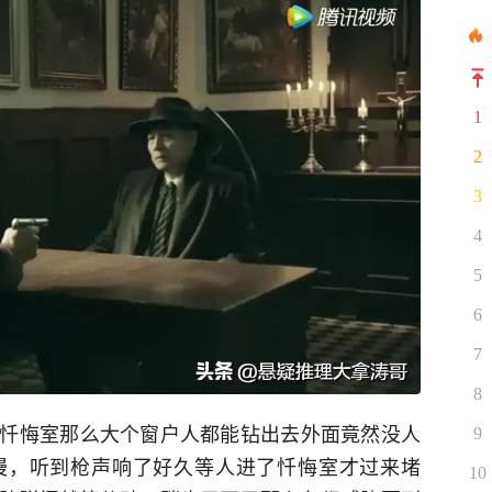
1
2
3
4
5
6
7
8
忏悔室那么大个窗户人都能钻出去外面竟然没人
9
慢，听到枪声响了好久等人进了忏悔室才过来堵
10