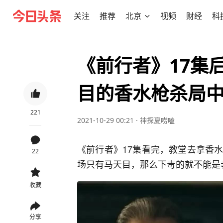
关注
推荐
北京
视频
财经
科
《前行者》17集
目的香水枪杀局
221
2021-10-29 00:21
·
神探夏唠嗑
《前行者》17集看完，教堂去拿香
22
场只有马天目，那么下毒的就不能是
收藏
分享