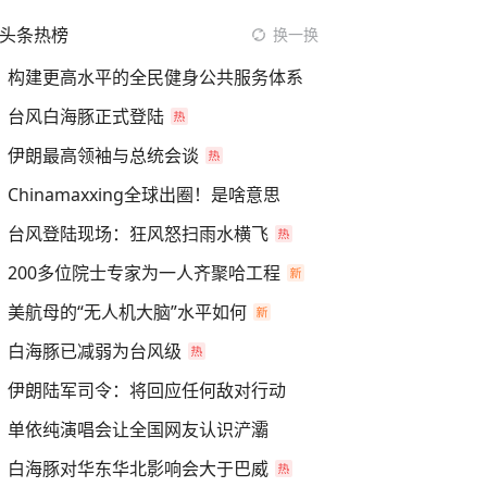
头条热榜
换一换
构建更高水平的全民健身公共服务体系
台风白海豚正式登陆
伊朗最高领袖与总统会谈
Chinamaxxing全球出圈！是啥意思
台风登陆现场：狂风怒扫雨水横飞
200多位院士专家为一人齐聚哈工程
美航母的“无人机大脑”水平如何
白海豚已减弱为台风级
伊朗陆军司令：将回应任何敌对行动
单依纯演唱会让全国网友认识浐灞
白海豚对华东华北影响会大于巴威