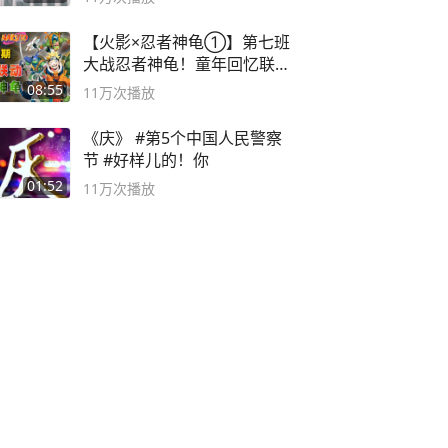
【火影×忍者神龟①】第七班
大战忍者神龟！童年回忆联动
论武？
08:55
11万
次播放
《庆》 #第5个中国人民警察
节 #好样儿的！你
01:52
11万
次播放