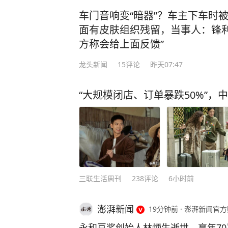
交警在加油站处理事故时，正在一旁
车门音响变“暗器”？车主下车时
警在场，因好奇心驱使，下车走上前围
面有皮肤组织残留，当事人：锋利
警发问：“你们查酒驾吗？” 这句突
方称会给上面反馈”
警的高度警觉。交警回应：“在处理事
龙头新闻
15
评论
昨天07:47
问询，舒某毫无防备地说：“我喝了
怕死了！” 舒某这一发言着实震惊了
“大规模闭店、订单暴跌50%”，
语顿、想撤离之时，交警将其拦下：
奋勇地送上来！你觉得我现在会让你
某开展吹气式酒精检测，初步结果为9
酒驾驶机动车。随后，舒某被带至医
果为118.2毫克/100毫升，属于醉
时左右连续饮用过两瓶啤酒及二两白
三联生活周刊
238
评论
6小时前
心存侥幸，自认为酒气已消，便驾驶
站充电。 最终，舒某因醉酒驾驶机
门依法吊销机动车驾驶证，5年内不得
澎湃新闻
19分钟前
·
澎湃新闻官方
0元。 酒驾醉驾既是对自身安全的
永和豆浆创始人林炳生逝世，享年70