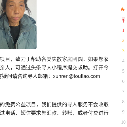
1
2
3
项目，致力于帮助各类失散家庭团圆。如果您家
4
亲人，可通过头条寻人小程序提交求助。打开今
5
请咨询寻人邮箱：xunren@toutiao.com
6
7
8
的免费公益项目，我们提供的寻人服务不会收取
过电话、短信要求您汇款、转账，或者付费进行
9
10