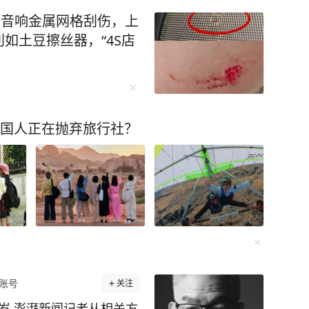
等候充电位的舒某见有交
被音响金属网格刮伤，上
观“吃瓜”，并主动向交
如土豆擦丝器，“4S店
兀的问话立刻引起了执勤交
故，怎么了？”面对交警
瓶啤酒，我怕你查酒驾，我
在场警力。正当舒某一时
中国人正在抛弃旅行社？
“你喝了一瓶啤酒，还自告
走吗？”现场警力立即对舒
5毫克/100毫升，涉嫌醉
院进行血液酒精检测，结
酒驾驶。 经询问，舒某前晚8
酒后入睡，次日0时醒来，
机动车前往家对面的加油
动车的违法行为，被交管部
重新考取，并处罚款150
账号
关注
忽视，也是对他人生命的漠
岁 澎湃新闻记者从相关方