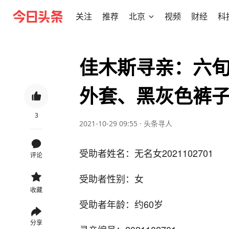
关注
推荐
北京
视频
财经
科
佳木斯寻亲：六
外套、黑灰色裤
3
2021-10-29 09:55
·
头条寻人
受助者姓名：无名女2021102701
评论
受助者性别：女
收藏
受助者年龄：约60岁
分享