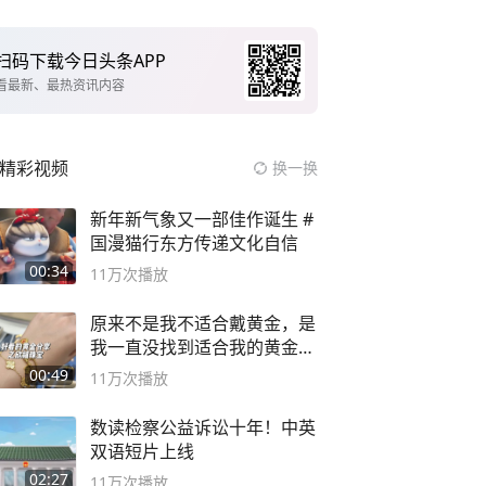
扫码下载今日头条APP
看最新、最热资讯内容
精彩视频
换一换
新年新气象又一部佳作诞生 #
国漫猫行东方传递文化自信
00:34
11万
次播放
原来不是我不适合戴黄金，是
我一直没找到适合我的黄金
😭
00:49
11万
次播放
数读检察公益诉讼十年！中英
双语短片上线
02:27
11万
次播放