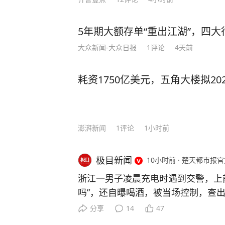
5年期大额存单“重出江湖”，四大行
大众新闻-大众日报
1
评论
4天前
耗资1750亿美元，五角大楼拟20
澎湃新闻
1
评论
1小时前
极目新闻
10小时前
·
楚天都市报官
浙江一男子凌晨充电时遇到交警，上
吗”，还自曝喝酒，被当场控制，查出
管部门查获一起饮酒后驾车“送上门”
分享
14
47
是怎么回事。 7月26日0时许，余