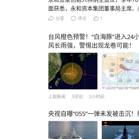
视。侥幸驾驶，必将受到法律的严惩。
面获悉，永和资本集团董事局主席、
警 （来源：钱江晚报 杭州交警） 
生，因病医治无效，不幸于2026年8
分享
评论
1
下载“极目新闻”客户端，未经授权请
岁。永和资本集团方面表示，林炳生
索，一经采纳即付报酬。24小时报料热线0
创始人、核心领航人。林炳生创立永
台风橙色预警！“白海豚”进入2
载，以前瞻战略格局与稳健经营理念
风长雨强，警惕出现龙卷可能！
业、股权投资、产业并购，开拓海外S
元化规范化的产业体系，为永和资本
牢根基。业内及外界素以“豆哥”尊称
的精彩，是照亮别人的灯塔”。
上观新闻
3
评论
2小时前
央视自曝“055”一弹未发被击沉