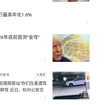
最高年化1.6%
26年底前首测“金穹”
方账号
关注
前围观搭讪“你们在查酒驾
醉驾 近日，杭州公安交
2
图
的违法案例。一起来看看
杭公安交管大队五常中队执勤