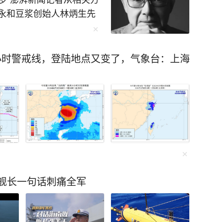
 来源 钱江晚报 杭州交
永和豆浆创始人林炳生先
更多精彩资讯请在应用市场
月7日在台北逝世，享年70
勿转载，欢迎提供新闻线
先生是永和资本集团奠基
27-86777777。
和豆浆，深耕实业数十
4小时警戒线，登陆地点又变了，气象台：上海
，带领集团布局大健康产
PAC上市业务，搭建起多
的规模扩张与基业长远筑
林炳生，评价其“活出自己
！舰长一句话刺痛全军