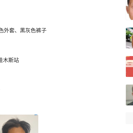
色外套、黑灰色裤子
佳木斯站
9