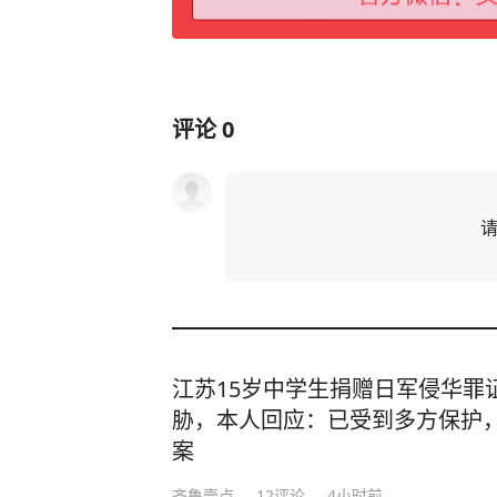
评论
0
江苏15岁中学生捐赠日军侵华罪
胁，本人回应：已受到多方保护
案
齐鲁壹点
12
评论
4小时前