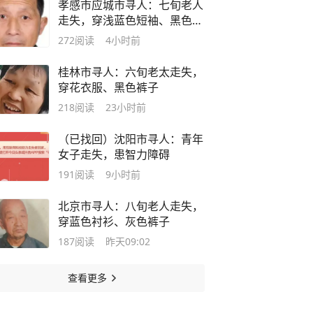
孝感市应城市寻人：七旬老人
走失，穿浅蓝色短袖、黑色长
裤
272
阅读
4小时前
桂林市寻人：六旬老太走失，
穿花衣服、黑色裤子
218
阅读
23小时前
（已找回）沈阳市寻人：青年
女子走失，患智力障碍
191
阅读
9小时前
北京市寻人：八旬老人走失，
穿蓝色衬衫、灰色裤子
187
阅读
昨天09:02
查看更多