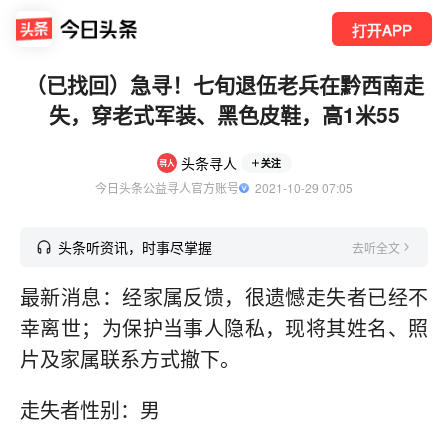
打开APP
（已找回）急寻！七旬退伍老兵在黔西南走
失，穿老式军装、黑色皮鞋，高1米55
头条寻人
关注
今日头条公益寻人官方账号
  2021-10-29 07:05
头条听资讯，时事尽掌握
去听全文
最新消息：经家属反馈，很遗憾走失者已经不
幸离世；为保护当事人隐私，现将其姓名、照
片及家属联系方式撤下。
走失者性别：男