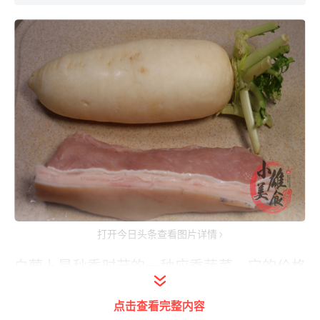
打开今日头条查看图片详情
白萝卜是秋季时节的一种应季蔬菜，它的价格
便宜实惠，几块钱就能买上一大根。且其营养
点击查看完整内容
价值高，富含纤维素、维生素C、锌元素、木