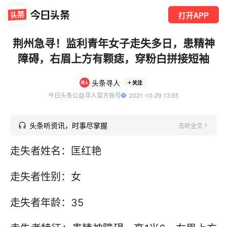
打开APP
荆州急寻！监利青年女子走失多日，患精神
障碍，右眉上方有颗痣，穿粉白拼接短袖
头条寻人
关注
今日头条公益寻人官方账号
  2021-10-29 13:55
头条听资讯，时事尽掌握
去听全文
走失者姓名：匡红艳
走失者性别：女
走失者年龄：35