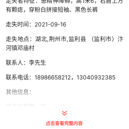
走失者特征：患精神障碍，高1米6，右眉上方
有颗痣，穿粉白拼接短袖、黑色长裤
走失时间：2021-09-16
走失地点：湖北,荆州市,监利县 （监利市）汴
河镇邓庙村
联系人：李先生
联系电话：18986658212，13040932385
其他信息：
是否已报警：是
点击查看完整内容