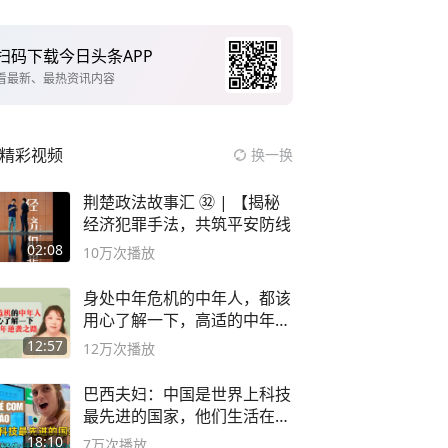
扫码下载今日头条APP
看最新、最热资讯内容
精彩视频
换一换
荆楚政法故事汇 ㉜ | 【揭秘
经济犯罪手法，共筑平安防线
02:08
10万
次播放
身处中年危机的中年人，都该
用心了解一下，高适的中年逆
袭之路
12:57
12万
次播放
巴西夫妇：中国是世界上科技
最先进的国家，他们生活在
2999年
18:10
7万
次播放