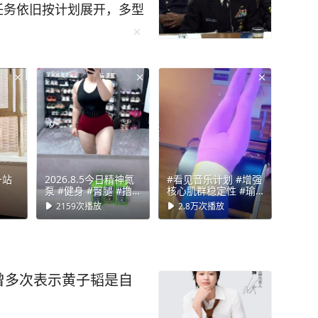
任务依旧按计划展开，多型
回应毫不退让。美国为何
又是谁低估了中国的实力？
心，长征六号改运载火箭准
星二十七号A/B星送入
通信、广播电视、数据传
队司令在公开研讨会上放
击落中国卫星，防务媒体
就击落”。 一个喊打喊
一站
2026.8.5今日精神氮
#看见音乐计划 #增强
谁在埋头赶路，一目了
泵 #健身 #臀腿 #撸
核心肌群稳定性 #瑜
铁女孩的大粗腿 #保
伽倒立🤸🏻 #普拉提
。 7月31日北斗开通六
2159
次播放
2.8万
次播放
持粗腿 #氮泵女孩 @
腿部雕刻 #紧致臀腿
抖音作者助手 @抖音
塑形 @抖音小助手
轨升级，3月启动，分批
小助手 @DOU+小助
@DOU+小助手
户没感觉到一秒信号中
手
事儿放在航天圈是个分水岭
曾多次表示黄子韬是自
得花上百亿重新发射；现
系统从“老年机”变成了