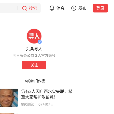
搜索
消息
发布
登录
头条寻人
今日头条公益寻人官方账号
关注
TA的热门作品
仍有2人因广西水灾失联，希
望大家帮扩散留意！
880
阅读
07月07日