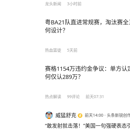
龙头新闻
3小时前
粤BA21队直进常规赛，淘汰赛
何设计？
热血篮徒
5天前
赛格1154万违约金争议：单方认
何仅认289万？
热点解读
99
评论
前天07:31
威猛舒克
前天14:00
·
头条新锐创
“敢发射就击落！”美国一句强硬表态