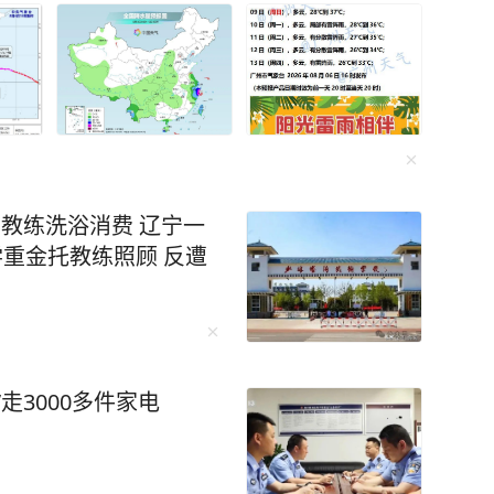
名教练洗浴消费 辽宁一
学重金托教练照顾 反遭
走3000多件家电