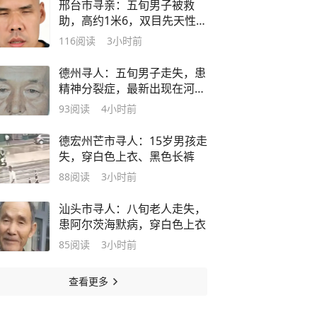
邢台市寻亲：五旬男子被救
助，高约1米6，双目先天性失
明
116
阅读
3小时前
德州寻人：五旬男子走失，患
精神分裂症，最新出现在河北
省衡水市
93
阅读
4小时前
德宏州芒市寻人：15岁男孩走
失，穿白色上衣、黑色长裤
88
阅读
3小时前
汕头市寻人：八旬老人走失，
患阿尔茨海默病，穿白色上衣
85
阅读
3小时前
查看更多