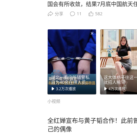
国会有所收敛，结果7月底中国航天
火箭接连升空。面对美方施压，中方
分享
11
582
突然把矛头指向中国航天？这一次
7月30日上午9点，太原卫星发射中
时点火，一箭双星，把通信技术试验卫
预定轨道，用途写得明明白白：卫星
输。 而几天前，美国太空军作战部
话：要发展进攻性太空作战能力，要
跟着渲染，五角大楼官员扬言“敢发射
湖北一看守所辅警私
这大体格子往这
杀，一个照常升空。谁在虚张声势，
自为40名在押人员转
就招人稀罕
递物品，传递信息或
然。 美国急什么？急的是北斗这件事
3.2万
次播放
4万
次播放
给予特殊关照，收受
部分亲属钱款10.6万
周年，官方宣布50颗卫星全部完成在
小视频
余元，黄鹤楼牌香烟
实施，逐星验证，动态切换，全球用
约30条，被判一年
断，精度还提到了优于0.3米。 这
全红婵宣布与黄子韬合作！此前
——以前卫星上天就定型了，想升级
己的偶像
在北斗在天上边飞边升级，等于把导航