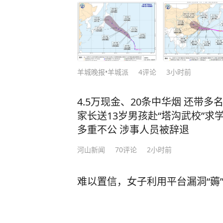
羊城晚报•羊城派
4
评论
3小时前
4.5万现金、20条中华烟 还带多
家长送13岁男孩赴“塔沟武校”求
多重不公 涉事人员被辞退
河山新闻
70
评论
2小时前
难以置信，女子利用平台漏洞“薅”