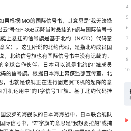
4
5
。如果根据IMO的国际信号书，其意思是“我无法操
6
云”号在F-35B起降当时悬挂的F旗与国际信号书
艇上悬挂的信号旗是基于北约（NATO）代码意
7
意义）。这里所说的北约代码，是指北约成员国
8
是说，北约信号旗也有国际信号书中没有记载的。
9
的全球合作伙伴，日本可以说是北约的“准成员
10
代码的信号旗。根据日本海上幕僚监部宣传室，北
意思，也就是该舰正在进行固定翼飞机的起降的意
升机运用中”的1字信号“H”旗。基于北约代码挂
与俄国波罗的海舰队的日本海海战中，日本联合舰队
在国际信号书，“Z”字旗的意思是“我想要拉船”或捕