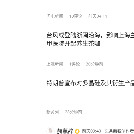
闪电新闻
10
评论
前天04:11
台风或登陆浙闽沿海，影响上海
甲医院开起养生茶咖
上观新闻
1
评论
30分钟前
特朗普宣布对多晶硅及其衍生产
新黄河
28分钟前
赫薰辞
前天09:40
·
头条新锐创作者