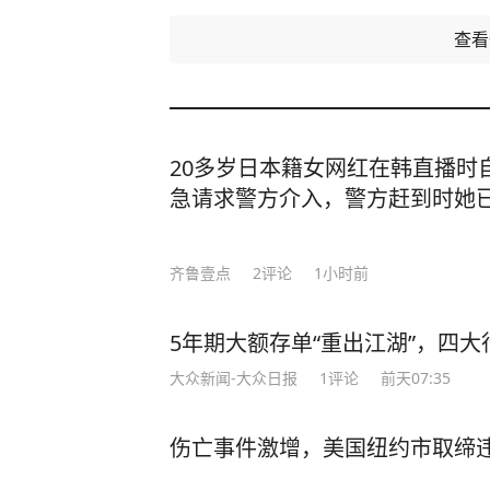
查
20多岁日本籍女网红在韩直播时
急请求警方介入，警方赶到时她
齐鲁壹点
2
评论
1小时前
5年期大额存单“重出江湖”，四大行
大众新闻-大众日报
1
评论
前天07:35
伤亡事件激增，美国纽约市取缔