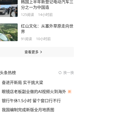
韩国上半年新登记电动汽车三
分之一为中国造
125
阅读
14小时前
红山文化：从塞外草原走向世
界
91
阅读
10小时前
查看更多
头条热榜
换一换
奋进开新局 实干挑大梁
眼镜店老板副业做的AI视频火到海外
银行午休1.5小时 留个窗口行不行
我国编制完成新版全月地质图