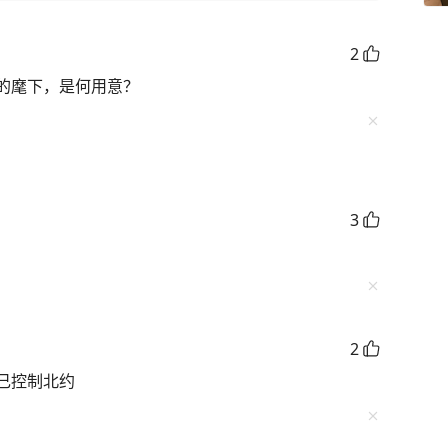
2
的麾下，是何用意？
3
2
己控制北约