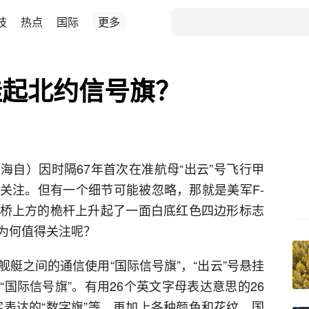
技
热点
国际
更多
挂起北约信号旗？
海自）因时隔67年首次在准航母“出云”号飞行甲
关注。但有一个细节可能被忽略，那就是美军F-
号舰桥上方的桅杆上升起了一面白底红色四边形标志
为何值得关注呢？
艇之间的通信使用“国际信号旗”，“出云”号悬挂
国际信号旗”。有用26个英文字母表达意思的26
数字表达的“数字旗”等。再加上各种颜色和花纹，国