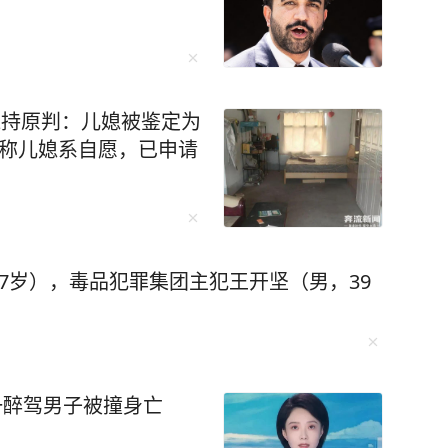
维持原判：儿媳被鉴定为
坚称儿媳系自愿，已申请
7岁），毒品犯罪集团主犯王开坚（男，39
一醉驾男子被撞身亡