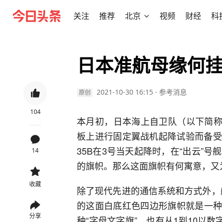
关注
推荐
北京
视频
财经
科
日本准航母缘何
2021-10-30 16:15
·
参考消息
原创
104
本月初，日本海上自卫队（以下简称
板上进行固定翼战机起降试验而备受
35B在3号当天起降时，在“出云”
14
的旗帜。那么这面旗帜有何寓意，又
收藏
除了现代先进的通信系统和方式外，舰
的这面白底红色四边形旗帜就是一种“
分享
种“字母文字旗”，也有从1到10以