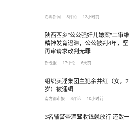
澎湃新闻
8
评论
12小时前
陕西西乡“公公强奸儿媳案”二审
精神发育迟滞，公公被判4年，
再审请求改判无罪
新晚报
17
评论
6天前
组织卖淫集团主犯余井红（女，2
岁）被通缉
南方都市报
3
评论
10小时前
3名辅警查酒驾收钱就放行 还致