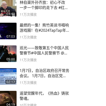
林伯渠外孙齐放：初心不改
一步一个脚印的走下去 #红船
论坛
03:49
11万
次播放
最燃的一集！熊竹英说书唱响
游戏圈！在#2024TapTap年
度游戏大赏
07:03
11万
次播放
巡光——致敬第五个中国人民
警察节#中国人民警察节 @抖
音小助手
05:00
11万
次播放
1月7日，自治区政府召开常务
会议。 1月7日，自治区党委
副书记
02:17
11万
次播放
遥望觉醒年代，《热血》铸就
警魂。
04:19
10万
次播放