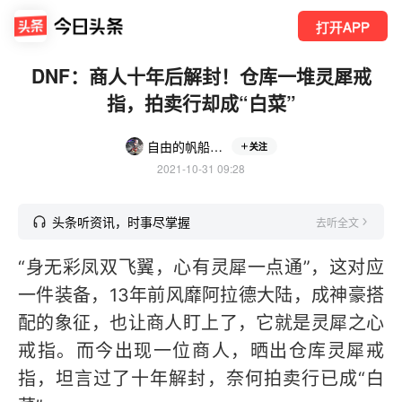
打开APP
DNF：商人十年后解封！仓库一堆灵犀戒
指，拍卖行却成“白菜”
自由的帆船ud1
关注
2021-10-31 09:28
头条听资讯，时事尽掌握
去听全文
“身无彩凤双飞翼，心有灵犀一点通”，这对应
一件装备，13年前风靡阿拉德大陆，成神豪搭
配的象征，也让商人盯上了，它就是灵犀之心
戒指。而今出现一位商人，晒出仓库灵犀戒
指，坦言过了十年解封，奈何拍卖行已成“白