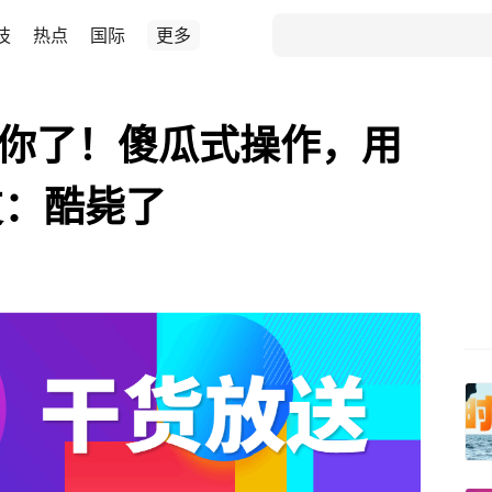
技
热点
国际
更多
懂你了！傻瓜式操作，用
友：酷毙了