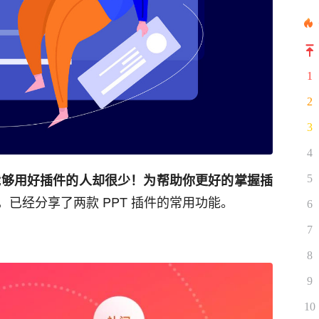
1
2
3
4
能够用好插件的人却很少！为帮助你更好的掌握插
5
，已经分享了两款 PPT 插件的常用功能。
6
7
8
9
10