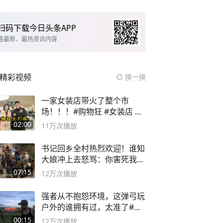
扫码下载今日头条APP
看最新、最热资讯内容
精彩视频
换一换
一家女装店带火了整个市
场！！！#购物狂 #女装店 #
高品质女装
02:00
11万
次播放
书记回乡全村热烈欢迎！谁知
大娘冲上去怒骂：你害死我儿
子
07:15
12万
次播放
强者从不抱怨环境，这弹弓玩
户外的谁拥有过，太准了#弹
弓#户外
00:15
12万
次播放