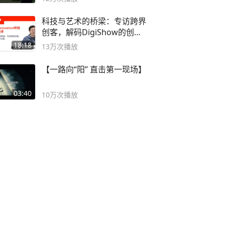
科技与艺术的桥梁：专访跨界
创客，解码DigiShow的创新
之路
18:18
13万
次播放
【一路向“阳” 直击第一现场】
03:40
10万
次播放