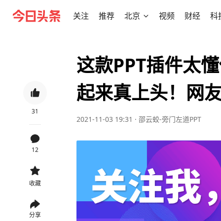
关注
推荐
北京
视频
财经
科
这款PPT插件太
起来真上头！网
31
2021-11-03 19:31
·
邵云蛟-旁门左道PPT
12
收藏
分享