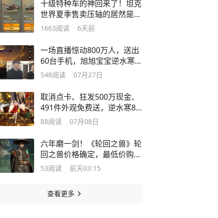
十级特种车的神回来了！坦克
世界夏季售卖压轴的居然是
它！
1663
阅读
6天前
一场直播惊动800万人，送出
60台手机，旭旭宝宝逆水寒首
秀太炸了
548
阅读
07月27日
取消点卡、狂发500万现金、
491件外观免费送，逆水寒8
周年杀疯了
88
阅读
07月08日
六年磨一剑！《轮回之兽》轮
回之兽价格确定，最低价购买
教程
53
阅读
前天03:15
查看更多