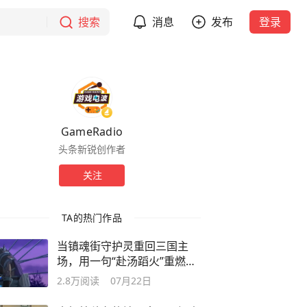
搜索
消息
发布
登录
GameRadio
头条新锐创作者
关注
TA的热门作品
当镇魂街守护灵重回三国主
场，用一句“赴汤蹈火”重燃玩
家青春
2.8万
阅读
07月22日