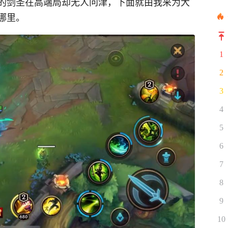
的剑圣在高端局却无人问津，下面就由我来为大
哪里。
1
2
3
4
5
6
7
8
9
10