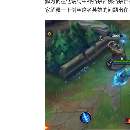
解为何在低端局中神挡杀神佛挡杀佛
家解释一下剑圣这名英雄的问题出在