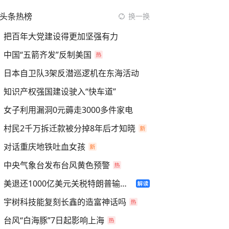
头条热榜
换一换
把百年大党建设得更加坚强有力
中国“五箭齐发”反制美国
日本自卫队3架反潜巡逻机在东海活动
知识产权强国建设驶入“快车道”
女子利用漏洞0元薅走3000多件家电
村民2千万拆迁款被分掉8年后才知晓
对话重庆地铁吐血女孩
中央气象台发布台风黄色预警
美退还1000亿美元关税特朗普输了吗
宇树科技能复刻长鑫的造富神话吗
台风“白海豚”7日起影响上海