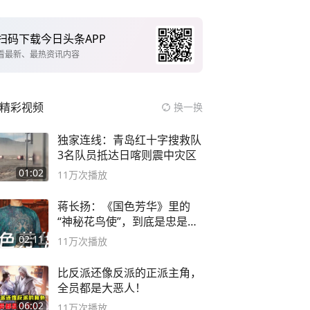
扫码下载今日头条APP
看最新、最热资讯内容
精彩视频
换一换
独家连线：青岛红十字搜救队
3名队员抵达日喀则震中灾区
01:02
11万
次播放
蒋长扬：《国色芳华》里的
“神秘花鸟使”，到底是忠是
奸？
02:11
11万
次播放
比反派还像反派的正派主角，
全员都是大恶人！
06:02
11万
次播放