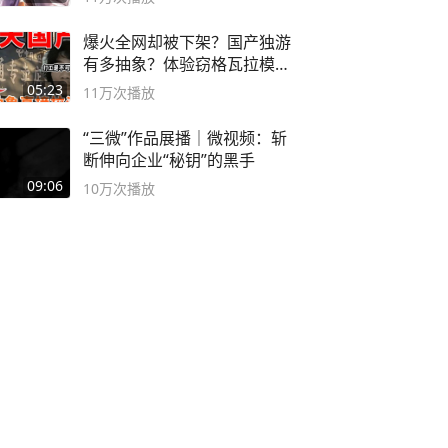
爆火全网却被下架？国产独游
有多抽象？体验窃格瓦拉模拟
器！
05:23
11万
次播放
“三微”作品展播｜微视频：斩
断伸向企业“秘钥”的黑手
09:06
10万
次播放