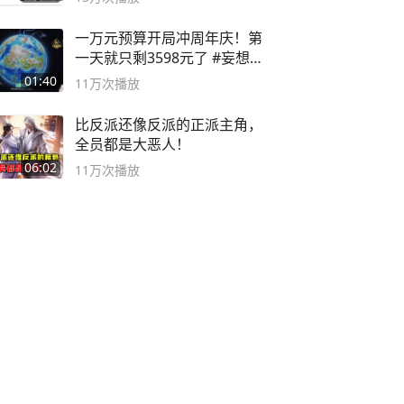
一万元预算开局冲周年庆！第
一天就只剩3598元了 #妄想山
海
01:40
11万
次播放
比反派还像反派的正派主角，
全员都是大恶人！
06:02
11万
次播放