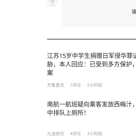
江苏15岁中学生捐赠日军侵华罪
胁，本人回应：已受到多方保护
案
齐鲁壹点
7
评论
2小时前
南航一航班疑向乘客发放西梅汁
中排队上厕所！
九派快讯
4
评论
3小时前