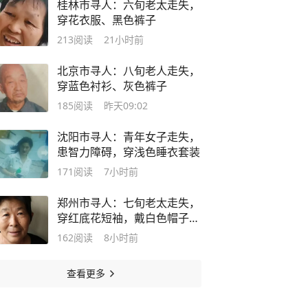
桂林市寻人：六旬老太走失，
穿花衣服、黑色裤子
213
阅读
21小时前
北京市寻人：八旬老人走失，
穿蓝色衬衫、灰色裤子
185
阅读
昨天09:02
沈阳市寻人：青年女子走失，
患智力障碍，穿浅色睡衣套装
171
阅读
7小时前
郑州市寻人：七旬老太走失，
穿红底花短袖，戴白色帽子，
高1米5
162
阅读
8小时前
查看更多