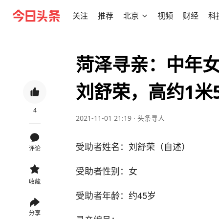
关注
推荐
北京
视频
财经
科
菏泽寻亲：中年
刘舒荣，高约1米
4
2021-11-01 21:19
·
头条寻人
受助者姓名：刘舒荣（自述）
评论
受助者性别：女
收藏
受助者年龄：约45岁
分享