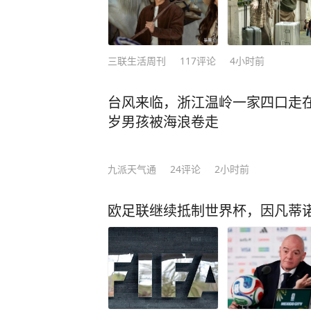
三联生活周刊
117
评论
4小时前
台风来临，浙江温岭一家四口走
岁男孩被海浪卷走
九派天气通
24
评论
2小时前
欧足联继续抵制世界杯，因凡蒂诺