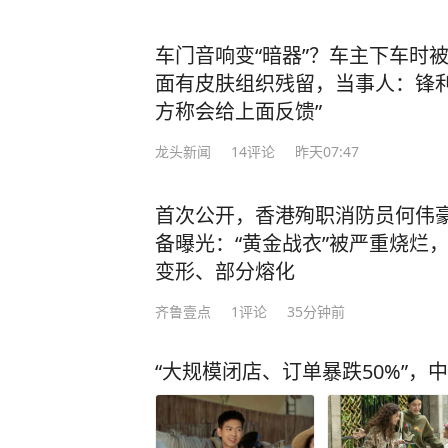
车门音响变“暗器”？车主下车时
面有皮肤组织残留，当事人：锋利
方称会给上面反馈”
龙头新闻
14
评论
昨天07:47
首次公开，香港殉职消防员何伟
备曝光：“黄金战衣”被严重烧烂
变形、部分熔化
齐鲁壹点
1
评论
35分钟前
“大规模闭店、订单暴跌50%”，