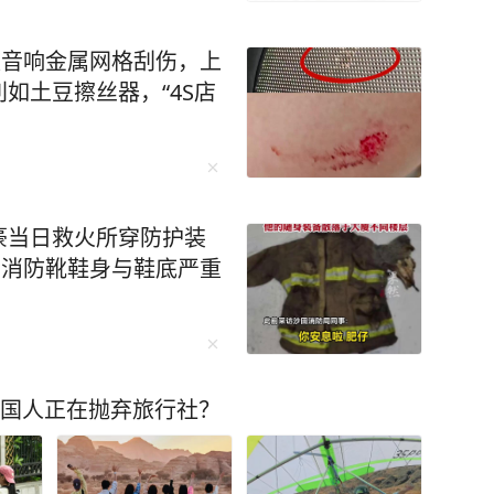
被音响金属网格刮伤，上
如土豆擦丝器，“4S店
豪当日救火所穿防护装
，消防靴鞋身与鞋底严重
中国人正在抛弃旅行社？