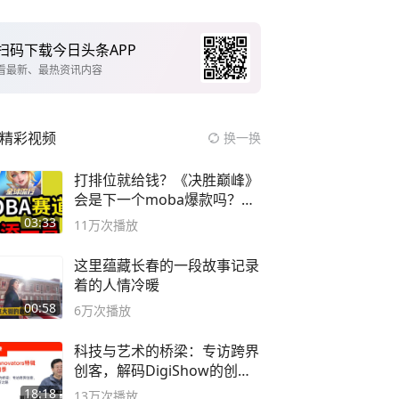
扫码下载今日头条APP
看最新、最热资讯内容
精彩视频
换一换
打排位就给钱？《决胜巅峰》
会是下一个moba爆款吗？#
决胜巅峰
03:33
11万
次播放
这里蕴藏长春的一段故事记录
着的人情冷暖
00:58
6万
次播放
科技与艺术的桥梁：专访跨界
创客，解码DigiShow的创新
之路
18:18
13万
次播放