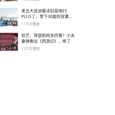
来五大连池看冰封蓝电E5
PLUS了，零下30度的双重冰
封40小时全录
04:34
11万
次播放
综艺：琴瑟和鸣多厉害？小夫
妻弹奏出《西游记》，绝了
12:14
12万
次播放