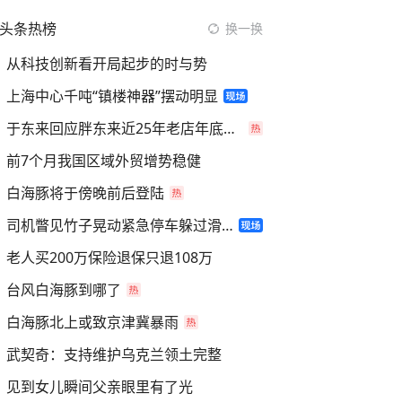
头条热榜
换一换
从科技创新看开局起步的时与势
上海中心千吨“镇楼神器”摆动明显
于东来回应胖东来近25年老店年底关闭
前7个月我国区域外贸增势稳健
白海豚将于傍晚前后登陆
司机瞥见竹子晃动紧急停车躲过滑坡
老人买200万保险退保只退108万
台风白海豚到哪了
白海豚北上或致京津冀暴雨
武契奇：支持维护乌克兰领土完整
见到女儿瞬间父亲眼里有了光