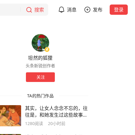
搜索
消息
发布
登录
坦然的狐狸
头条新锐创作者
关注
TA的热门作品
其实，让女人念念不忘的，往
往是，和她发生过这些故事的
男人
1280
阅读
20小时前