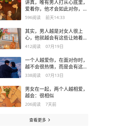
讲真，唯有男人打从心底里，
爱着你，他才会如此对你，很
妥帖
596
阅读
前天14:33
其实，男人越是对女人很上
心，他就越会有这些让她着迷
的“气质”
412
阅读
07月19日
一个人越爱你，在面对你时，
越不会很热情，而是会有这些
表现
338
阅读
07月13日
男女在一起，两个人越相爱，
越会：很相似
206
阅读
7天前
查看更多