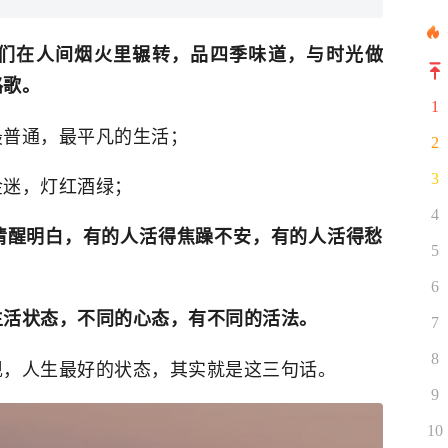
们在人间烟火里辗转，品四季味道，与时光做
路歌。
1
最普通，最平凡的生活；
2
3
金迷，灯红酒绿；
4
清醒明白，有的人活得焦躁不安，有的人活得愁
5
6
生活状态，不同的心态，有不同的活法。
7
8
现，人生最好的状态，其实就是这三句话。
9
10