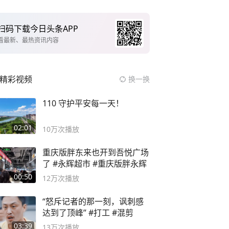
扫码下载今日头条APP
看最新、最热资讯内容
精彩视频
换一换
110 守护平安每一天！
02:01
10万
次播放
重庆版胖东来也开到吾悦广场
了 #永辉超市 #重庆版胖永辉
00:50
12万
次播放
“怒斥记者的那一刻，讽刺感
达到了顶峰” #打工 #混剪
03:39
13万
次播放