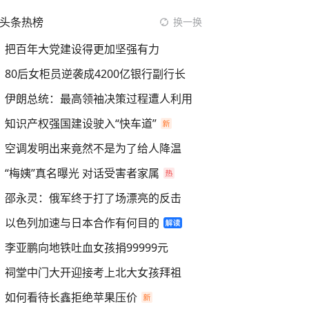
头条热榜
换一换
把百年大党建设得更加坚强有力
80后女柜员逆袭成4200亿银行副行长
伊朗总统：最高领袖决策过程遭人利用
知识产权强国建设驶入“快车道”
空调发明出来竟然不是为了给人降温
“梅姨”真名曝光 对话受害者家属
邵永灵：俄军终于打了场漂亮的反击
以色列加速与日本合作有何目的
李亚鹏向地铁吐血女孩捐99999元
祠堂中门大开迎接考上北大女孩拜祖
如何看待长鑫拒绝苹果压价