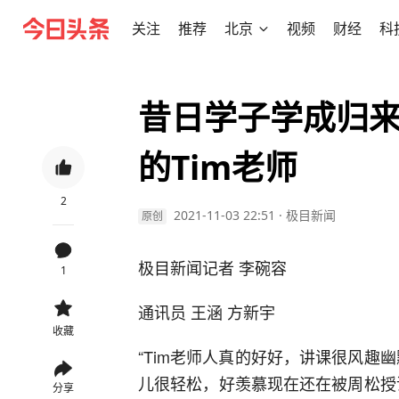
关注
推荐
北京
视频
财经
科
昔日学子学成归
的Tim老师
2
2021-11-03 22:51
·
极目新闻
原创
极目新闻记者 李碗容
1
通讯员 王涵 方新宇
收藏
“Tim老师人真的好好，讲课很风趣幽
儿很轻松，好羡慕现在还在被周松授
分享