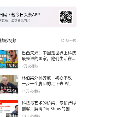
扫码下载今日头条APP
看最新、最热资讯内容
精彩视频
换一换
巴西夫妇：中国是世界上科技
最先进的国家，他们生活在
2999年
18:10
7万
次播放
林伯渠外孙齐放：初心不改
一步一个脚印的走下去 #红船
论坛
03:49
11万
次播放
科技与艺术的桥梁：专访跨界
创客，解码DigiShow的创新
之路
18:18
13万
次播放