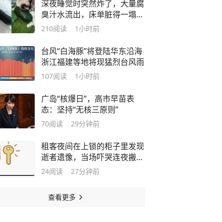
深夜睡觉时突然炸了，大量腐
臭汁水流出，床单脏得一塌糊
涂……最近很多人跟风，第一
210
阅读
1小时前
批受害者已出现！
台风“白海豚”将登陆华东沿海
浙江福建等地将现猛烈台风雨
107
阅读
1小时前
广岛“核爆日”，高市早苗表
态：坚持“无核三原则”
70
阅读
29分钟前
租客夜间在上锁的柜子里发现
逝者遗像，当场吓哭连夜搬
离，房东退还押金，平台“我
24
阅读
27分钟前
爱我家”拒退中介费，租客称
将起诉
查看更多