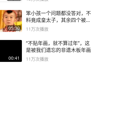
笨小孩一个问题都没答对，不
料竟成皇太子，其余四个被处
死
05:30
11万
次播放
“不贴年画，就不算过年”，这
是被我们遗忘的非遗木板年画
00:41
11万
次播放