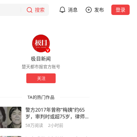
搜索
消息
发布
登录
极目新闻
楚天都市报官方账号
关注
TA的热门作品
警方2017年曾称“梅姨”约65
岁，审判时或超75岁，律师解
读：满75周岁不适用死刑，以
58万
阅读
2小时前
特别残忍手段致人死亡的除外