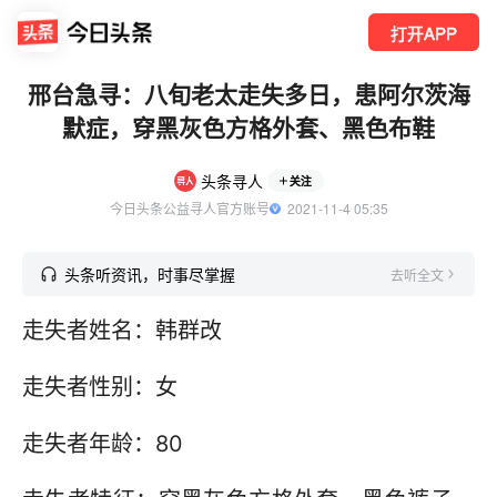
打开APP
邢台急寻：八旬老太走失多日，患阿尔茨海
默症，穿黑灰色方格外套、黑色布鞋
头条寻人
关注
今日头条公益寻人官方账号
  2021-11-4 05:35
头条听资讯，时事尽掌握
去听全文
走失者姓名：韩群改
走失者性别：女
走失者年龄：80