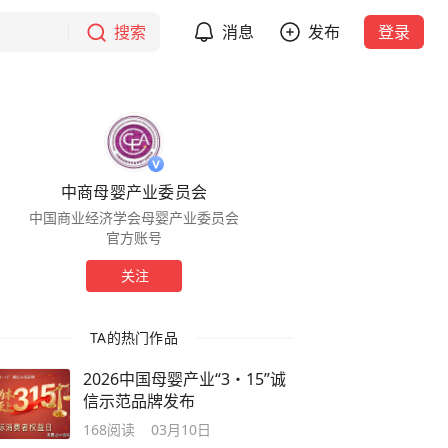
搜索
消息
发布
登录
中商母婴产业委员会
中国商业经济学会母婴产业委员会
官方账号
关注
TA的热门作品
2026中国母婴产业“3・15”诚
信示范品牌发布
168
阅读
03月10日