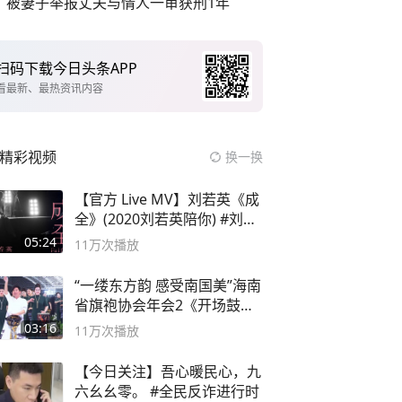
被妻子举报丈夫与情人一审获刑1年
扫码下载今日头条APP
看最新、最热资讯内容
精彩视频
换一换
【官方 Live MV】刘若英《成
全》(2020刘若英陪你) #刘若
英 #成全
05:24
11万
次播放
“一缕东方韵 感受南国美”海南
省旗袍协会年会2《开场鼓》
二团
03:16
11万
次播放
【今日关注】吾心暖民心，九
六幺幺零。 #全民反诈进行时