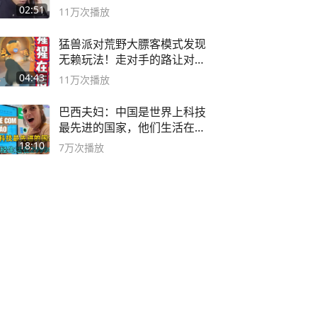
02:51
11万
次播放
猛兽派对荒野大膘客模式发现
无赖玩法！走对手的路让对手
无路可走
04:43
11万
次播放
巴西夫妇：中国是世界上科技
最先进的国家，他们生活在
2999年
18:10
7万
次播放