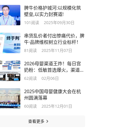
脾牛价格护城河:以规模化筑
壁垒,以实力封赛道!
101
阅读
2025年09月30日
串货乱价者付出惨痛代价，脾
牛·品牌维权树立行业标杆！
81
阅读
2025年11月07日
2026母婴渠道王炸！每日宫
奶粉：低敏首选爆火，渠道实
力派黑马
62
阅读
02月06日
2025中国母婴健康大会在杭
州圆满落幕
60
阅读
2025年12月01日
查看更多