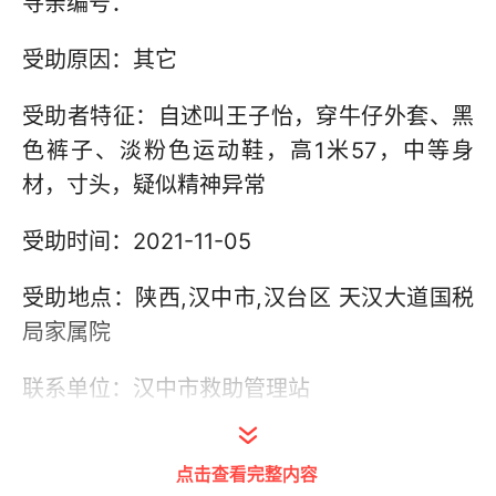
寻亲编号：
受助原因：其它
受助者特征：自述叫王子怡，穿牛仔外套、黑
色裤子、淡粉色运动鞋，高1米57，中等身
材，寸头，疑似精神异常
受助时间：2021-11-05
受助地点：陕西,汉中市,汉台区 天汉大道国税
局家属院
联系单位：汉中市救助管理站
联系电话：18091616564，0916-2315362
点击查看完整内容