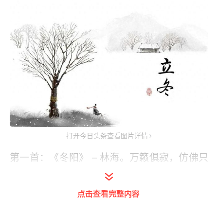
打开今日头条查看图片详情
第一首：《冬阳》 – 林海。万籁俱寂，仿佛只
剩下了天与地的心声，秋霜带着冬悄然而至，
望去，天边是凉凉的冬阳，大地宽敞而沉
点击查看完整内容
郁……