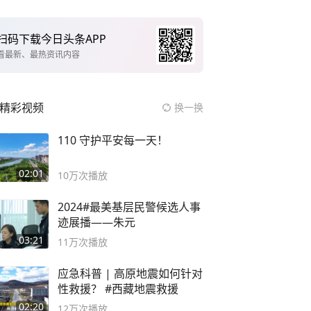
扫码下载今日头条APP
看最新、最热资讯内容
精彩视频
换一换
110 守护平安每一天！
02:01
10万
次播放
2024#最美基层民警候选人事
迹展播——朱元
03:21
11万
次播放
应急科普 | 高原地震如何针对
性救援？ #西藏地震救援
02:20
12万
次播放