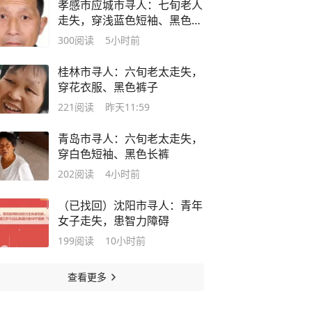
孝感市应城市寻人：七旬老人
走失，穿浅蓝色短袖、黑色长
裤
300
阅读
5小时前
桂林市寻人：六旬老太走失，
穿花衣服、黑色裤子
221
阅读
昨天11:59
青岛市寻人：六旬老太走失，
穿白色短袖、黑色长裤
202
阅读
4小时前
（已找回）沈阳市寻人：青年
女子走失，患智力障碍
199
阅读
10小时前
查看更多