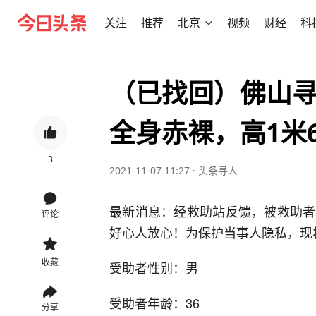
关注
推荐
北京
视频
财经
科
（已找回）佛山
全身赤裸，高1米
3
2021-11-07 11:27
·
头条寻人
最新消息：经救助站反馈，被救助者
评论
好心人放心！为保护当事人隐私，现
收藏
受助者性别：男
受助者年龄：36
分享