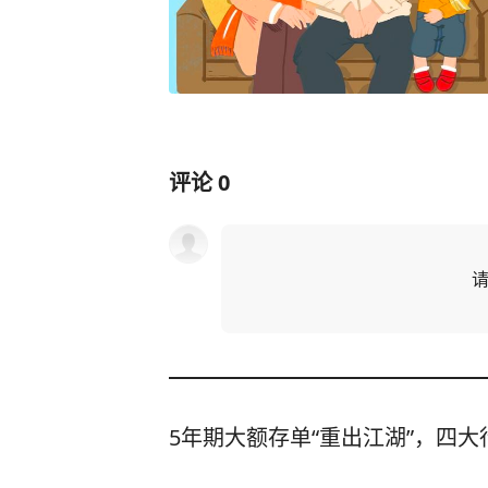
评论
0
5年期大额存单“重出江湖”，四大行
大众新闻-大众日报
1
评论
4天前