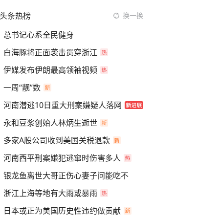
头条热榜
换一换
总书记心系全民健身
白海豚将正面袭击贯穿浙江
伊媒发布伊朗最高领袖视频
一周“靓”数
河南潜逃10日重大刑案嫌疑人落网
永和豆浆创始人林炳生逝世
多家A股公司收到美国关税退款
河南西平刑案嫌犯逃窜时伤害多人
银龙鱼离世大哥正伤心妻子问能吃不
浙江上海等地有大雨或暴雨
日本或正为美国历史性违约做贡献