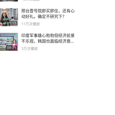
邢台壹号院即买即住，还有心
动好礼。确定不研究下？
01:15
11万
次播放
印度军事雄心勃勃但经济前景
不乐观，韩国也面临经济衰退
风险
00:21
3万
次播放